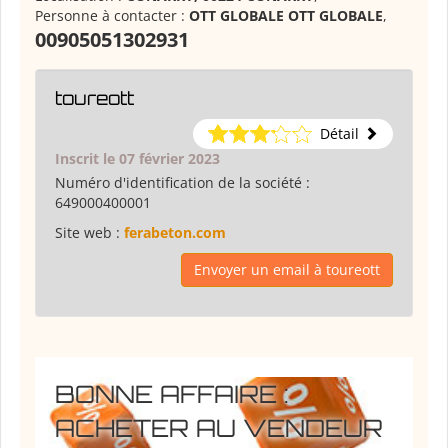
Personne à contacter :
OTT GLOBALE OTT GLOBALE
,
00905051302931
toureott
Détail
Inscrit le 07 février 2023
Numéro d'identification de la société :
649000400001
Site web :
ferabeton.com
Envoyer un email à toureott
BONNE AFFAIRE :
ACHETER AU VENDEUR