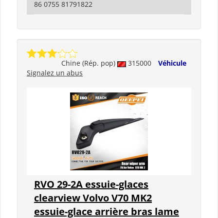
86 0755 81791822
Chine (Rép. pop)
315000
Véhicule
Signalez un abus
RVO 29-2A essuie-glaces
clearview Volvo V70 MK2
essuie-glace arrière bras lame