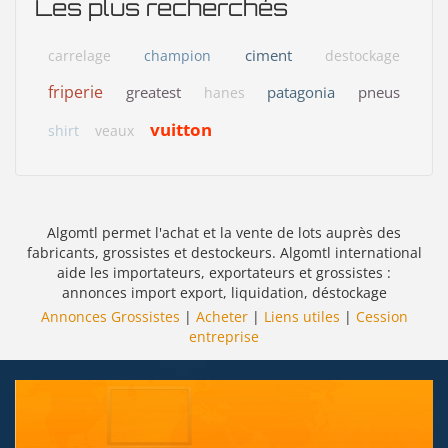
Les plus recherchés
ciment
carrelage
champion
destockage
friperie
greatest
patagonia
pneus
hanes
vuitton
shirt
veaux
Algomtl permet l'achat et la vente de lots auprès des
fabricants, grossistes et destockeurs. Algomtl international
aide les importateurs, exportateurs et grossistes :
annonces import export, liquidation, déstockage
Annonces Grossistes
|
Acheter
|
Liens utiles
|
Cession
entreprise