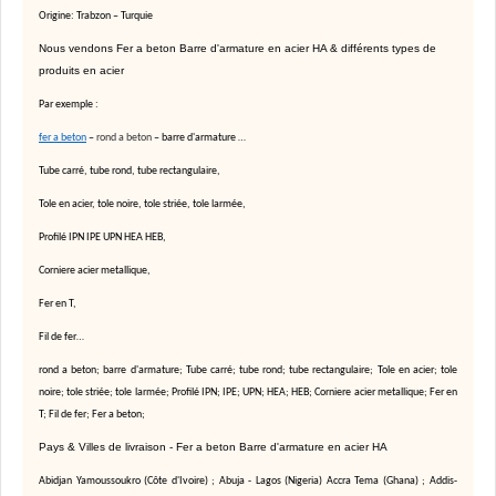
Origine: Trabzon – Turquie
Nous vendons Fer a beton Barre d'armature en acier HA & différents types de
produits en acier
Par exemple :
fer a beton
–
rond a beton
– barre d'armature …
Tube carré, tube rond, tube rectangulaire,
Tole en acier, tole noire, tole striée, tole larmée,
Profilé IPN IPE UPN HEA HEB,
Corniere acier metallique,
Fer en T,
Fil de fer…
rond a beton; barre d'armature; Tube carré; tube rond; tube rectangulaire; Tole en acier; tole
noire; tole striée; tole larmée; Profilé IPN; IPE; UPN; HEA; HEB; Corniere acier metallique; Fer en
T; Fil de fer; Fer a beton;
Pays & Villes de livraison - Fer a beton Barre d'armature en acier HA
Abidjan Yamoussoukro (Côte d'Ivoire) ; Abuja - Lagos (Nigeria) Accra Tema (Ghana) ; Addis-