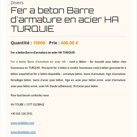
Divers
Fer a beton Barre
d'armature en acier HA
TURQUIE
Quantité :
10000
Prix :
600,00 €
Fer a beton Barre d'armature en acier HA TURQUIE
Fer a beton Barre d'armature en acier HA
-
rond à Béton - fer torsadé pour béton
chez
fournisseur en TURQUIE. Prix barre fer à béton à vendre fournisseur rond à béton grossiste fer à
béton importation fer à béton disponible - armature béton, barre d'armature, tige d'armature,
ferraillage béton, barre d'acier pour béton, tige en acier pour béton armé, acier d'armature,
acier pour béton armé, acier HA (haute adhérence), fil d'acier pour béton.
Pour tout besoin contactez nous
Mr TOURE // OTT GLOBALE
+90 505 130 2931
www.prixdefer.com
www.ferabeton.com