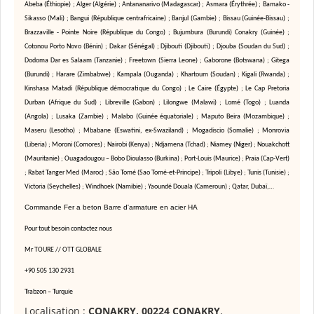
Abeba (Éthiopie) ; Alger (Algérie) ; Antananarivo (Madagascar) ; Asmara (Érythrée) ; Bamako -
Sikasso (Mali) ; Bangui (République centrafricaine) ; Banjul (Gambie) ; Bissau (Guinée-Bissau) ;
Brazzaville - Pointe Noire (République du Congo) ; Bujumbura (Burundi) Conakry (Guinée) ;
Cotonou Porto Novo (Bénin) ; Dakar (Sénégal) ; Djibouti (Djibouti) ; Djouba (Soudan du Sud) ;
Dodoma Dar es Salaam (Tanzanie) ; Freetown (Sierra Leone) ; Gaborone (Botswana) ; Gitega
(Burundi) ; Harare (Zimbabwe) ; Kampala (Ouganda) ; Khartoum (Soudan) ; Kigali (Rwanda) ;
Kinshasa Matadi (République démocratique du Congo) ; Le Caire (Égypte) ; Le Cap Pretoria
Durban (Afrique du Sud) ; Libreville (Gabon) ; Lilongwe (Malawi) ; Lomé (Togo) ; Luanda
(Angola) ; Lusaka (Zambie) ; Malabo (Guinée équatoriale) ; Maputo Beira (Mozambique) ;
Maseru (Lesotho) ; Mbabane (Eswatini, ex-Swaziland) ; Mogadiscio (Somalie) ; Monrovia
(Liberia) ; Moroni (Comores) ; Nairobi (Kenya) ; Ndjamena (Tchad) ; Niamey (Niger) ; Nouakchott
(Mauritanie) ; Ouagadougou – Bobo Dioulasso (Burkina) ; Port-Louis (Maurice) ; Praia (Cap-Vert)
; Rabat Tanger Med (Maroc) ; São Tomé (Sao Tomé-et-Principe) ; Tripoli (Libye) ; Tunis (Tunisie) ;
Victoria (Seychelles) ; Windhoek (Namibie) ; Yaoundé Douala (Cameroun) ; Qatar, Dubaï,…
Commande Fer a beton Barre d'armature en acier HA
Pour tout besoin contactez nous
Mr TOURE // OTT GLOBALE
+90 505 130 2931
Trabzon – Turquie
Localisation :
CONAKRY, 00224 CONAKRY
,