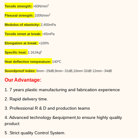
2
Tensile strength:
>60N/mm
2
Flexural strength:
100N/mm
Modulus of elasticity:
2,400mPa
Tensile street at break:
>65mPa
Elongation at break:
>100%
k
Specific heat:
1.16J/kg
o
Heat deflection temperature:
140
C
Soundproof index:
6mm--29dB,8mm--31dB,10mm-32dB 12mm--34dB
Our Advantage:
1. 7 years plastic manufacturing and fabrication experience
2. Rapid delivery time.
3. Professional R & D and production teams
4.
Advanced technology &equipment,to ensure highly quality
product
5
.Strict quality Control System.