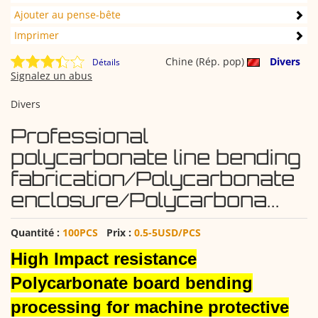
Ajouter au pense-bête
Imprimer
Chine (Rép. pop)
Divers
Détails
Signalez un abus
Divers
Professional
polycarbonate line bending
fabrication/Polycarbonate
enclosure/Polycarbona...
Quantité :
100PCS
Prix :
0.5-5USD/PCS
High Impact resistance
Polycarbonate board bending
processing for machine protective