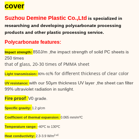
cover
Suzhou Demine Plastic Co.,Ltd
is specialized in
researching and developing polycarbonate processing
products and other plastic processing service.
Polycarbonate features:
850J/m ,the impact strength of solid PC sheets is
Impact strength:
250 times
that of glass, 20-30 times of PMMA sheet
% for different thickness of clear color
Light transmission:
80%-91
with our 50μm thickness UV layer ,the sheet can filter
UV resistance:
99% ultraviolet radiation in sunlight.
Fire proof
:
V0 grade.
Specific gravity:
1.2 g/cm
o
Coefficient of thermal expansion:
0.065 mm/m
C
o
o
Temperature range:
-40
C to 130
C
2 oC
Heat conductivity:
2.3-3.9 W/m