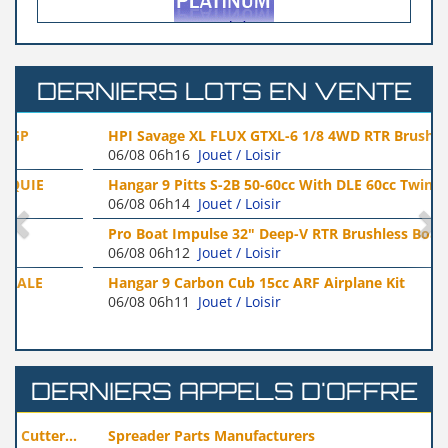
DERNIERS LOTS EN VENTE
HPI Savage XL FLUX GTXL-6 1/8 4WD RTR Brushless
06/08 06h16
Jouet / Loisir
Monster...
Hangar 9 Pitts S-2B 50-60cc With DLE 60cc Twin Engine...
06/08 06h14
Jouet / Loisir
Pro Boat Impulse 32" Deep-V RTR Brushless Boat
06/08 06h12
Jouet / Loisir
(realworld...)
Hangar 9 Carbon Cub 15cc ARF Airplane Kit
06/08 06h11
Jouet / Loisir
(realworldhobby)
DERNIERS APPELS D'OFFRE
Spreader Parts Manufacturers