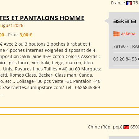
France
78
STES ET PANTALONS HOMME
askena
August 2026
askena
00
- Prix :
3,00 €
€ Avec 2 ou 3 boutons 2 poches à rabat et 1
78190 - TRA
ine 4 poches internes Poignées disposant de 4
position :65% laine 35% coton Coloris Assortis :
06 26 84 53 
aire, gris foncé, vert kaki, beige, marron, bleu
,, Unis, Rayures fines Tailles = 40 au 60 Marques:
letti, Romeo Class, Becker, Class man, Canda,
co, etc,,, Colisage= 30 pcs Veste =3€ Pantalon =4€
tp://serviettes.sumupstore.com/ Tel= 0626845369
...
Chine (Rép. pop)
650