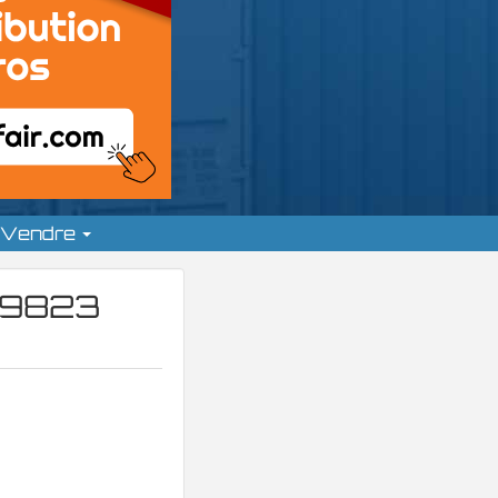
Vendre
179823