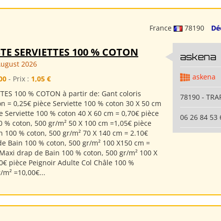
France
78190
Dé
TE SERVIETTES 100 % COTON
askena
August 2026
askena
00
- Prix :
1,05 €
TES 100 % COTON à partir de: Gant coloris
78190 - TRA
on = 0,25€ pièce Serviette 100 % coton 30 X 50 cm
e Serviette 100 % coton 40 X 60 cm = 0,70€ pièce
06 26 84 53 
00 % coton, 500 gr/m² 50 X 100 cm =1,05€ pièce
n 100 % coton, 500 gr/m² 70 X 140 cm = 2.10€
de Bain 100 % coton, 500 gr/m² 100 X150 cm =
 Maxi drap de Bain 100 % coton, 500 gr/m² 100 X
0€ pièce Peignoir Adulte Col Châle 100 %
/m² =10,00€...