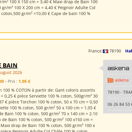
gr/m² 100 X 150 cm = 3,40 € Maxi drap de Bain 100
 gr/m² 100 X 200 cm = 4,40 € Peignoir Adulte Col
 coton,500 gr/m² =10,00 € Cape de bain 100 %
France
78190
Hab
E BAIN
askena
August 2026
askena
00
- Prix :
1,05 €
n 100 % COTON à partir de: Gant coloris assortis
78190 - TRA
= 0,25 € pièce Serviette 100 % coton, 500gr/m² 30
37 € pièce Torchon 100 % coton, 50 x 70 cm = 0,50
06 26 84 53 
iette 100 % coton, 500 gr/m² 50 x 100 cm = 1,05 €
de Bain 100 % coton, 500 gr/m² 70 x 140 cm = 2.10
p de Bain 100 % coton, 500 gr/m² 100 x150 cm =
e Maxi drap de Bain 100 % coton, 500 gr/m² 100 x
 pièce Peignoir Adulte Col Châle 100 % coton...