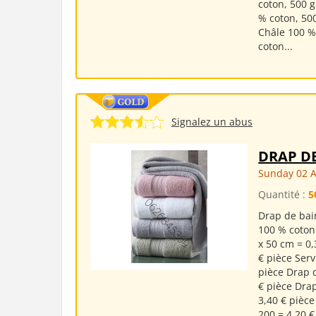
coton, 500 
% coton, 500
Châle 100 %
coton...
Signalez un abus
DRAP D
Sunday 02 
Quantité :
5
Drap de bai
100 % coton 
x 50 cm = 0,
€ pièce Serv
pièce Drap 
€ pièce Dra
3,40 € pièc
200 = 4,20 €