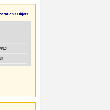
coration / Objets
PPES
69