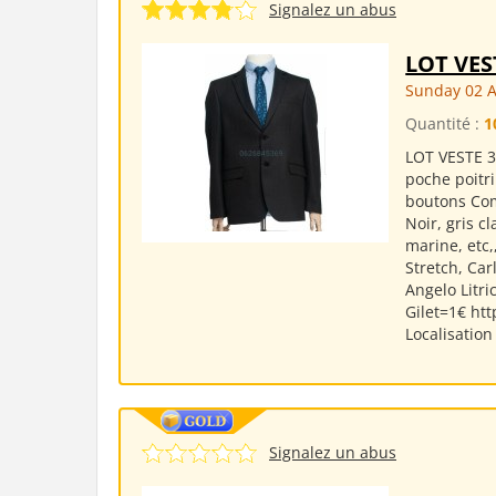
Signalez un abus
LOT VE
Sunday 02 
Quantité :
1
LOT VESTE 3
poche poitr
boutons Com
Noir, gris cl
marine, etc,
Stretch, Car
Angelo Litri
Gilet=1€ ht
Localisation 
Signalez un abus