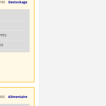
190
Destockage
PPES
69
000
Alimentaire