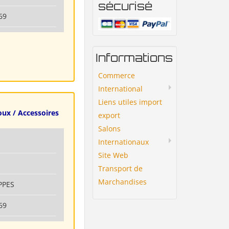
sécurisé
69
Informations
Commerce
International
Liens utiles import
oux / Accessoires
export
Salons
Internationaux
Site Web
Transport de
Marchandises
PPES
69