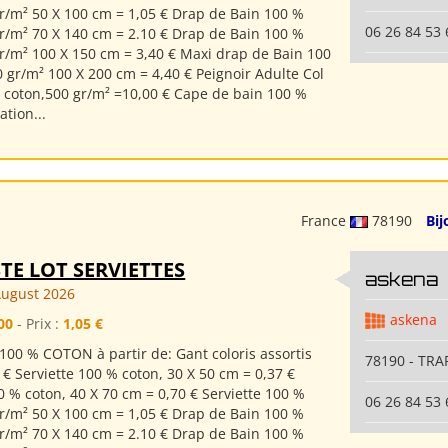
gr/m² 50 X 100 cm = 1,05 € Drap de Bain 100 %
06 26 84 53 
gr/m² 70 X 140 cm = 2.10 € Drap de Bain 100 %
gr/m² 100 X 150 cm = 3,40 € Maxi drap de Bain 100
 gr/m² 100 X 200 cm = 4,40 € Peignoir Adulte Col
 coton,500 gr/m² =10,00 € Cape de bain 100 %
ation...
France
78190
Bij
TE LOT SERVIETTES
askena
August 2026
askena
00
- Prix :
1,05 €
100 % COTON à partir de: Gant coloris assortis
78190 - TRA
 € Serviette 100 % coton, 30 X 50 cm = 0,37 €
0 % coton, 40 X 70 cm = 0,70 € Serviette 100 %
06 26 84 53 
gr/m² 50 X 100 cm = 1,05 € Drap de Bain 100 %
gr/m² 70 X 140 cm = 2.10 € Drap de Bain 100 %