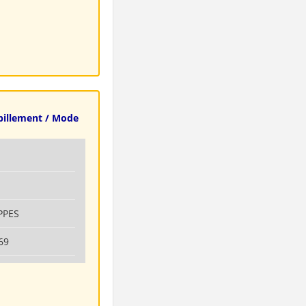
illement / Mode
PPES
69