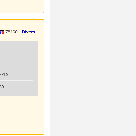
78190
Divers
PPES
69