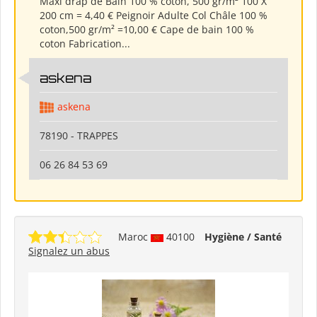
Maxi drap de Bain 100 % coton, 500 gr/m² 100 X
200 cm = 4,40 € Peignoir Adulte Col Châle 100 %
coton,500 gr/m² =10,00 € Cape de bain 100 %
coton Fabrication...
askena
askena
78190 - TRAPPES
06 26 84 53 69
Maroc
40100
Hygiène / Santé
Signalez un abus