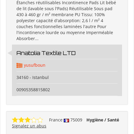
Étanches réutilisables Incontinence Pads Lit bébé
de lit (lavable sous l'Pads) Réutilisable Sous pad
430 à 460 gr / m² membrane PU Tissu: 100%
polyester capacité d'absorption: 2,6 l / m² 4
couches fonctionnelles laminées l'autre Pour
l'incontinence lourde ou moyenne Imperméable
Absorber...
Anatolia Textile LTD
yusufboun
34160 - Istanbul
00905358815802
France
75009
Hygiène / Santé
Signalez un abus