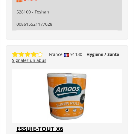
528100 - Foshan
008615521177028
France
91130
Hygiène / Santé
Signalez un abus
ESSUIE-TOUT X6