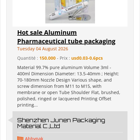
Hot sale Aluminum
Pharmaceutical tube packaging
Tuesday 04 August 2026
Quantité :
150.000
- Prix :
usd0.03-0.6pcs
Material 99.7% pure aluminum Volume 3ml -
400ml Dimension Diameter: 13.5-40mm ; Height:
70-180mm Nozzle Design Various shape, and
screw dimension from M11 to M15, with
membrane or open Tube Shoulder Flat, brushed,
polished, ringed or lacquered Printing Offset
printing...
Shenzhen Junen Packaging
Material C.,Ltd
Abbypak