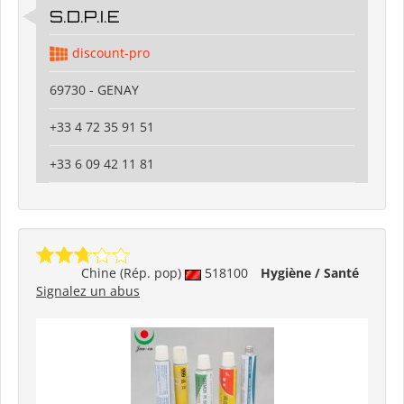
S.D.P.I.E
discount-pro
69730 - GENAY
+33 4 72 35 91 51
+33 6 09 42 11 81
Chine (Rép. pop)
518100
Hygiène / Santé
Signalez un abus