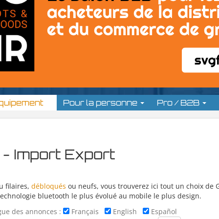
équipement
Pour la personne
Pro / B2B
 - Import Export
u filaires,
débloqués
ou neufs, vous trouverez ici tout un choix de
echnologie bluetooth le plus évolué au mobile le plus design.
gue des annonces :
Français
English
Español