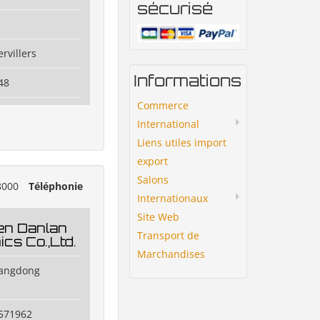
sécurisé
rvillers
Informations
48
Commerce
International
Liens utiles import
export
Salons
8000
Téléphonie
Internationaux
Site Web
n Danlan
Transport de
ics Co.,Ltd.
Marchandises
uangdong
7571962