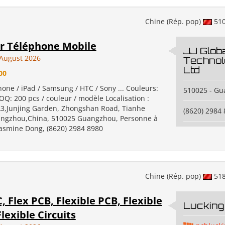
Chine (Rép. pop)
51
ur Téléphone Mobile
JJ Glob
August 2026
Technol
Ltd
00
one / iPad / Samsung / HTC / Sony ... Couleurs:
510025 - G
Q: 200 pcs / couleur / modèle Localisation :
3,Junjing Garden, Zhongshan Road, Tianhe
(8620) 2984
uangzhou,China, 510025 Guangzhou, Personne à
Jasmine Dong, (8620) 2984 8980
Chine (Rép. pop)
51
, Flex PCB, Flexible PCB, Flexible
Lucking 
Flexible Circuits