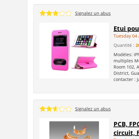
Signalez un abus
Etui po
Tuesday 04 
Quantité :
2
Modèles: iPh
multiples MO
Room 102, A
District, G
contacter : 
Signalez un abus
PCB, FPC
circuit, 