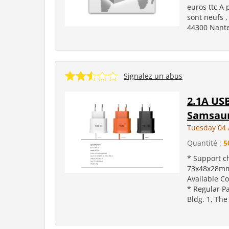
euros ttc A 
sont neufs ,
44300 Nantes
Signalez un abus
2.1A USB
Samsaun
Tuesday 04 
Quantité :
5
* Support c
73x48x28mm 
Available Co
* Regular Pa
Bldg. 1, The