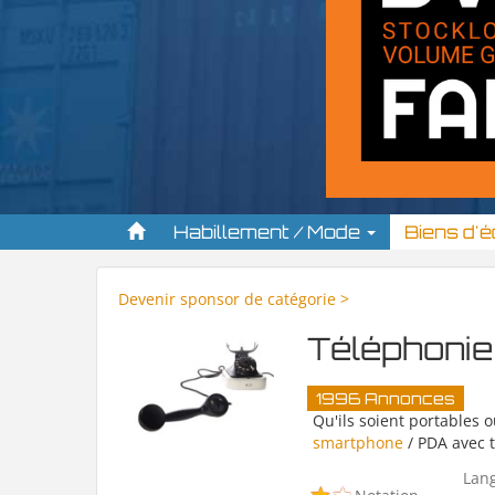
Habillement / Mode
Biens d'
Devenir sponsor de catégorie >
Téléphonie
1996 Annonces
Qu'ils soient portables o
smartphone
/ PDA avec t
Lan