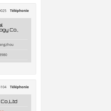
0025
Téléphonie
al
ogy Co.,
uangzhou
 8980
8104
Téléphonie
Co.,Ltd