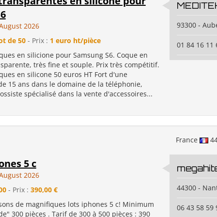
transparentes en silicone pour
MEDITE
S6
93300 - Aube
August 2026
ot de 50
- Prix :
1 euro ht/pièce
01 84 16 11 
oques en silicione pour Samsung S6. Coque en
sparente, très fine et souple. Prix très compétitif.
ques en silicone 50 euros HT Fort d'une
de 15 ans dans le domaine de la téléphonie,
ssiste spécialisé dans la vente d'accessoires...
France
4
ones 5 c
megahit
August 2026
44300 - Nan
00
- Prix :
390,00 €
ons de magnifiques lots iphones 5 c! Minimum
06 43 58 59 
" 300 pièces . Tarif de 300 à 500 pièces : 390