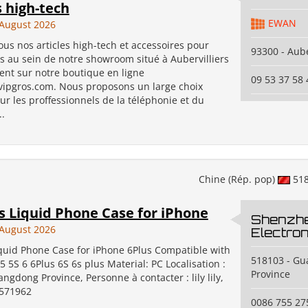
 high-tech
EWAN
August 2026
us nos articles high-tech et accessoires pour
93300 - Aube
 au sein de notre showroom situé à Aubervilliers
ent sur notre boutique en ligne
09 53 37 58 
vipgros.com. Nous proposons un large choix
our les proffessionnels de la téléphonie et du
.
Chine (Rép. pop)
51
s Liquid Phone Case for iPhone
Shenzhe
August 2026
Electron
quid Phone Case for iPhone 6Plus Compatible with
518103 - G
5 5S 6 6Plus 6S 6s plus Material: PC Localisation :
Province
ngdong Province, Personne à contacter : lily lily,
7571962
0086 755 2