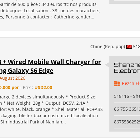
partir de 500 pièce : 340 euros ttc nos produits
 débloqués Localisation : 38 rue des maraichers,
, Personne à contacter : Catherine gantier...
Chine (Rép. pop)
51
 + Wired Mobile Wall Charger for
Shenzh
g Galaxy S6 Edge
Electron
August 2026
Rezch El
0,000 per
- Prix :
USD2.00
518116 - S
harge 2 devices simultaneously * Product Size:
* Net Weight: 28g * Output: DC5V, 2.1A *
86 755 3651
lor: white, black, orange * Shell Material: PC+ABS
ckaging: blister box or customized Localisation :
 5th Industrial Park of Nanlian...
8675536252