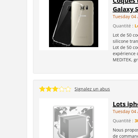
Coques 
Galaxy 
Tuesday 04 
Quantité :
L
Lot de 50 c
silicone tran
Lot de 50 co
expérience 
MEDITEK, gro
Signalez un abus
Lots iph
Tuesday 04 
Quantité :
3
Nous propos
de commande