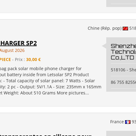
Chine (Rép. pop)
51
CHARGER SP2
Shenzhe
August 2026
Technol
Co.,LTD
PIECE
- Prix :
30,00 €
 bag pack solar mobile phone charger for
518106 - S
ut battery inside from Letsolar SP2 Product
: - Total capacity of solar panel: 7 Watts - Solar
86 755 8255
ity: 2 pc - Output: 5V/1.1A - Size: 235mm x 165mm
t Weight: About 510 Grams More pictures...
France
9