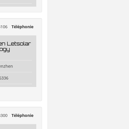
8106
Téléphonie
n Letsolar
ogy
henzhen
6336
3300
Téléphonie