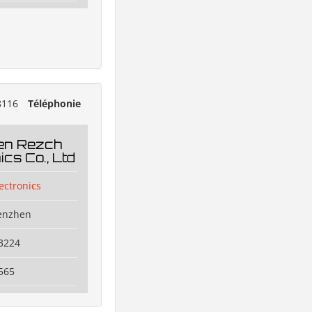
8116
Téléphonie
en Rezch
ics Co., Ltd
ectronics
henzhen
3224
565