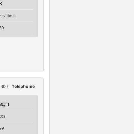
K
rvilliers
69
4300
Téléphonie
egh
tes
99