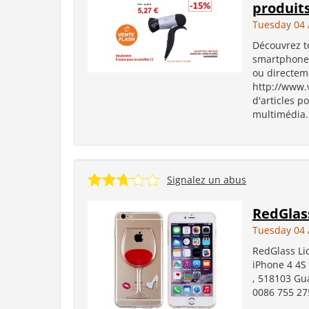
produits
Tuesday 04 
Découvrez to
smartphones
ou directem
http://www.
d'articles p
multimédia..
Signalez un abus
RedGlas
Tuesday 04 
RedGlass Li
iPhone 4 4S 
, 518103 Gua
0086 755 2