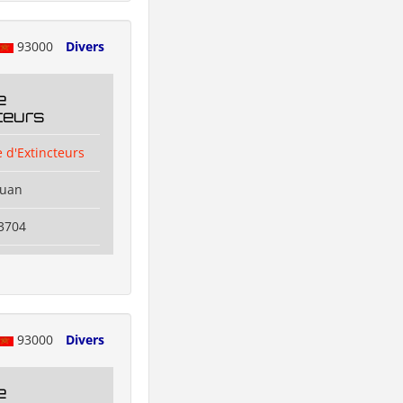
93000
Divers
e
teurs
 d'Extincteurs
ouan
3704
93000
Divers
e