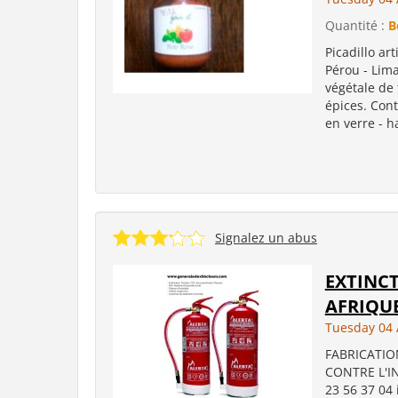
Quantité :
B
Picadillo ar
Pérou - Lima
végétale de 
épices. Con
en verre - h
Signalez un abus
EXTINCT
AFRIQUE
Tuesday 04 
FABRICATIO
CONTRE L'IN
23 56 37 04