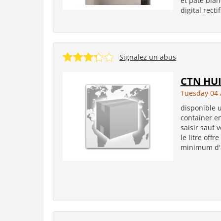
et pate bla
digital rect
Signalez un abus
CTN HU
Tuesday 04 
disponible u
container en
saisir sauf 
le litre offr
minimum d'a