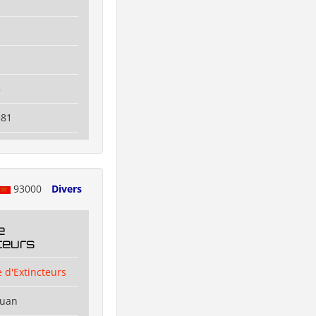
5
581
93000
Divers
e
teurs
 d'Extincteurs
ouan