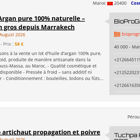
Maroc
20400
Cos
Argan pure 100% naturelle –
BioProG
n gros depuis Marrakech
bioprog
August 2026
- Prix :
58 €
40 000 - Ma
ons à la vente un lot d'huile d'argan 100% pure,
oid, produite de manière artisanale dans la
+212664511
ouss-Massa, au Maroc. - Qualité cosmétique et
disponible - Pressée à froid – sans additif ni
+212522023
 - Conditionnement : bouteilles, bidons ou fûts...
+212661635
Péro
o artichaut propagation et poivre
Tuchpa
August 2026