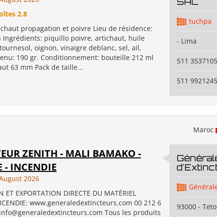
SAC
oîtes 2.8
tuchpa
tichaut propagation et poivre Lieu de résidence:
 Ingrédients: piquillo poivre, artichaut, huile
- Lima
tournesol, oignon, vinaigre deblanc, sel, ail,
tenu: 190 gr. Conditionnement: bouteille 212 ml
511 353710
aut 63 mm Pack de taille...
511 992124
Maroc
EUR ZENITH - MALI BAMAKO -
Général
 - INCENDIE
d'Extinc
August 2026
Générale
N ET EXPORTATION DIRECTE DU MATÉRIEL
CENDIE: www.generaledextincteurs.com 00 212 6
93000 - Tet
 info@generaledextincteurs.com Tous les produits