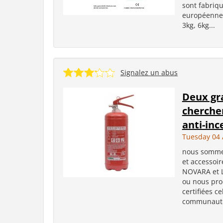
sont fabriq
européennes
3kg, 6kg...
Signalez un abus
Deux gr
cherche
anti-in
Tuesday 04 
nous sommes
et accessoir
NOVARA et L
ou nous pro
certifiées c
communauté