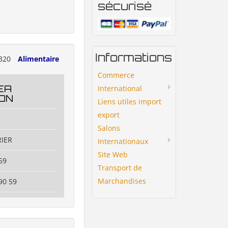
sécurisé
Informations
320
Alimentaire
Commerce
EA
International
ION
Liens utiles import
export
Salons
RIER
Internationaux
Site Web
59
Transport de
Marchandises
90 59