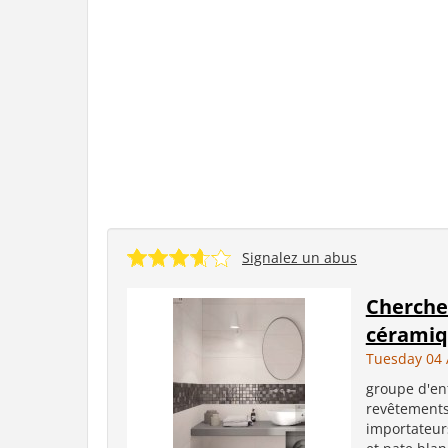
Signalez un abus
Cherche
céramiq
Tuesday 04 
groupe d'ent
revêtements
importateur