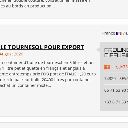
nche en double couture, coloration en masse en
ifiés au bords en production...
France
74
ILE TOURNESOL POUR EXPORT
PROLIN
August 2026
DIFFUS
n container d'huile de tournesol en 5 litres et un
sergio73
 1 litre pet étiquette en français et anglais à
vente entretemps prix FOB port de iTALIE 1,20 euro
74320 - SEV
e directe packeur italie 20400 litres par container
chat un container mixte...
06 71 53 90 
+33 6 71 53 