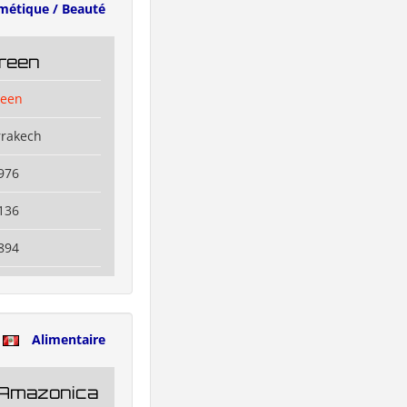
métique / Beauté
reen
reen
rrakech
976
136
894
u
Alimentaire
 Amazonica