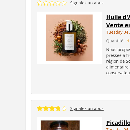
Signalez un abus
Huile d'
Vente e
Tuesday 04 
Quantité :
1
Nous propos
pressée à fr
région de S
alimentaire 
conservateur
Signalez un abus
Picadill
Tuesday 04 