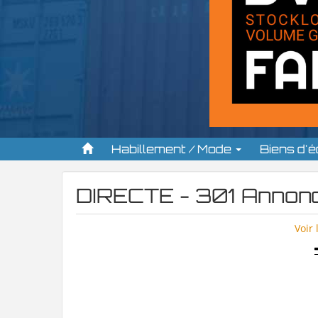
Habillement / Mode
Biens d'
DIRECTE - 301 Annon
Voir 