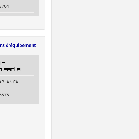
3704
ens d'équipement
in
 sarl au
SABLANCA
8575