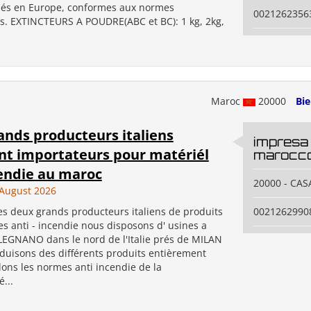
ués en Europe, conformes aux normes
0021262356
. EXTINCTEURS A POUDRE(ABC et BC): 1 kg, 2kg,
Maroc
20000
Bi
ands producteurs italiens
impresa 
nt importateurs pour matériél
marocco
cendie au maroc
20000 - CA
August 2026
 deux grands producteurs italiens de produits
0021262990
es anti - incendie nous disposons d' usines a
EGNANO dans le nord de l'Italie prés de MILAN
duisons des différents produits entièrement
elons les normes anti incendie de la
...