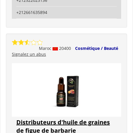
+212522023136
+212661635894
Maroc
20400
Cosmétique / Beauté
Signalez un abus
Distributeurs d'huile de graines
de figue de barbarie