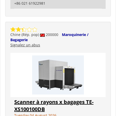
+86 021 61922981
Chine (Rép. pop)
200000
Maroquinerie /
Bagagerie
Signalez un abus
Scanner à rayons x bagages TE-
XS100100DB
Tuesday 04 August 2026