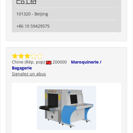
Co.,Ltd
101320 - Beijing
+86 10 59429575
Chine (Rép. pop)
200000
Maroquinerie /
Bagagerie
Signalez un abus