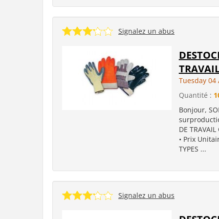
Signalez un abus
DESTOC
TRAVAI
Tuesday 04 
Quantité :
1
Bonjour, SOL
surproduct
DE TRAVAIL 
• Prix Unita
TYPES ...
Signalez un abus