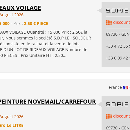
EAUX VOILAGE
S.D.P.I.E
August 2026
discount
5 000
- Prix :
2.50 € PIECE
UX VOILAGE Quantité : 15 000 Prix : 2.50€ la
69730 - GE
ur, Nous sommes la société S.D.P.I.E : SOLDEUR
é consiste en le rachat et la vente de lots.
+33 4 72 35 
 D'UN LOT DE RIDEAUX VOILAGE Nombre de
0 PIECES - Prix Unitaire HT : 2.50...
+33 6 09 42 
France
 PEINTURE NOVEMAIL/CARREFOUR
S.D.P.I.E
discount
August 2026
uro Le LITRE
69730 - GE