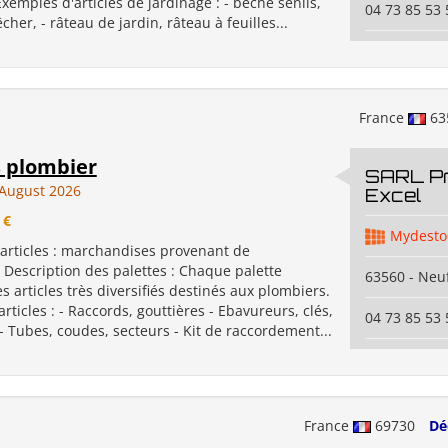
 Exemples d'articles de jardinage : - bêche senlis,
04 73 85 53 
cher, - râteau de jardin, râteau à feuilles...
France
63
s plombier
SARL P
August 2026
Excel
 €
Mydesto
 articles : marchandises provenant de
 Description des palettes : Chaque palette
63560 - Neuf
 articles très diversifiés destinés aux plombiers.
rticles : - Raccords, gouttières - Ebavureurs, clés,
04 73 85 53 
 Tubes, coudes, secteurs - Kit de raccordement...
France
69730
Dé