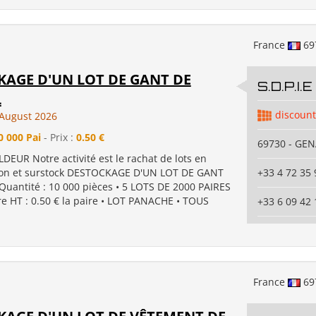
France
69
KAGE D'UN LOT DE GANT DE
S.D.P.I.E
L
discount
August 2026
0 000 Pai
- Prix :
0.50 €
69730 - GE
DEUR Notre activité est le rachat de lots en
ion et surstock DESTOCKAGE D'UN LOT DE GANT
+33 4 72 35 
Quantité : 10 000 pièces • 5 LOTS DE 2000 PAIRES
ire HT : 0.50 € la paire • LOT PANACHE • TOUS
+33 6 09 42 
France
69