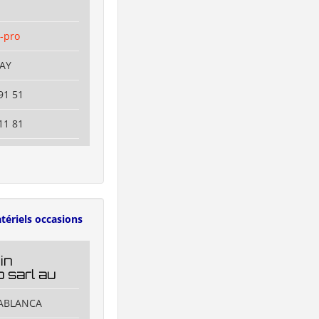
-pro
NAY
91 51
11 81
tériels occasions
in
 sarl au
SABLANCA