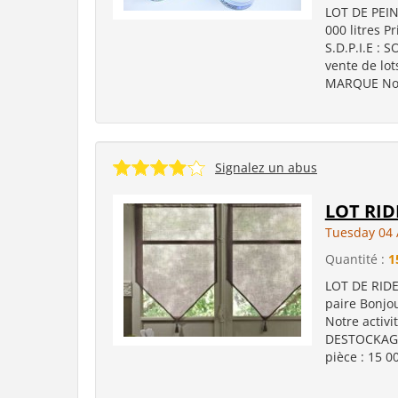
LOT DE PEIN
000 litres P
S.D.P.I.E : 
vente de l
MARQUE Nomb
Signalez un abus
LOT RID
Tuesday 04 
Quantité :
1
LOT DE RIDEA
paire Bonjo
Notre activit
DESTOCKAGE
pièce : 15 00