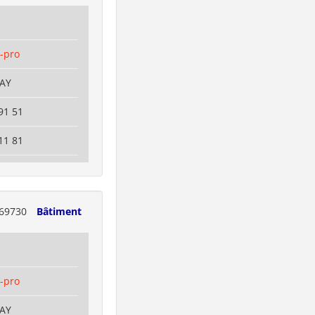
-pro
NAY
91 51
11 81
69730
Bâtiment
-pro
NAY