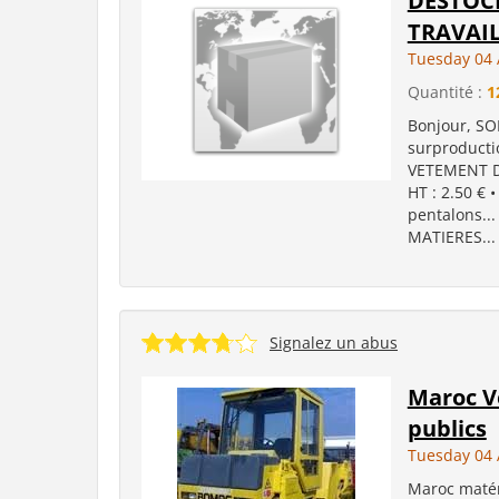
DESTOC
TRAVAI
Tuesday 04 
Quantité :
1
Bonjour, SOL
surproducti
VETEMENT DE
HT : 2.50 €
pentalons..
MATIERES...
Signalez un abus
Maroc V
publics
Tuesday 04 
Maroc matér