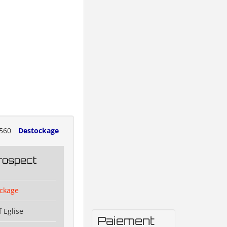
560
Destockage
rospect
ckage
 Eglise
Paiement