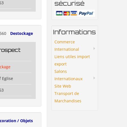
sécurisé
53
Informations
560
Destockage
Commerce
International
rospect
Liens utiles import
export
ckage
Salons
 Eglise
Internationaux
Site Web
53
Transport de
Marchandises
coration / Objets