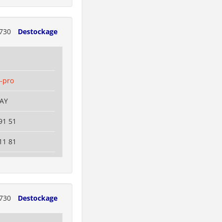
730
Destockage
-pro
NAY
91 51
11 81
730
Destockage