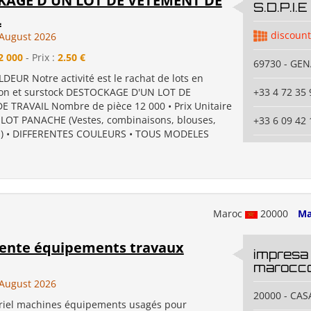
KAGE D'UN LOT DE VÊTEMENT DE
S.D.P.I.E
L
discount
August 2026
2 000
- Prix :
2.50 €
69730 - GE
DEUR Notre activité est le rachat de lots en
on et surstock DESTOCKAGE D'UN LOT DE
+33 4 72 35 
 TRAVAIL Nombre de pièce 12 000 • Prix Unitaire
 • LOT PANACHE (Vestes, combinaisons, blouses,
+33 6 09 42 
. ) • DIFFERENTES COULEURS • TOUS MODELES
Maroc
20000
Ma
ente équipements travaux
impresa 
marocco
August 2026
20000 - CA
iel machines équipements usagés pour