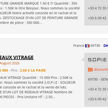
TURE GRANDE MARQUE 1.50 € !!! Quantité : 350
rix : 1.50€ le litre Bonjour, Nous sommes la société
+33 4 72 35 
SOLDEUR Notre activité consiste en le rachat et la
ots. DESTOCKAGE D'UN LOT DE PEINTURE GRANDE
+33 6 09 42 
re de pièce : 350 000...
France
69730
Dé
EAUX VITRAGE
S.D.P.I.E
August 2026
discount
5 000
- Prix :
2.50 € LA PAIRE
UX VITRAGE Quantité : 15 000 Prix : 2.50€ la
69730 - GE
ur, Nous sommes la société S.D.P.I.E : SOLDEUR
é consiste en le rachat et la vente de lots.
+33 4 72 35 
 D'UN LOT DE RIDEAUX VITRAGE Nombre de
0 PIECES - Prix Unitaire HT : 2.50...
+33 6 09 42 