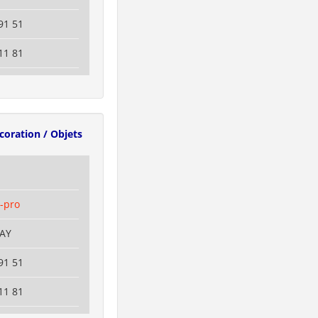
91 51
11 81
coration / Objets
-pro
NAY
91 51
11 81