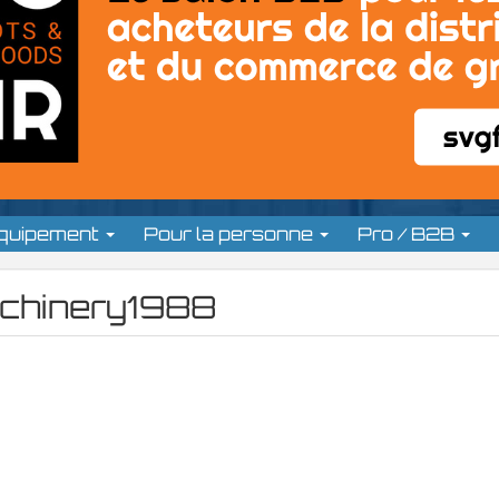
équipement
Pour la personne
Pro / B2B
achinery1988