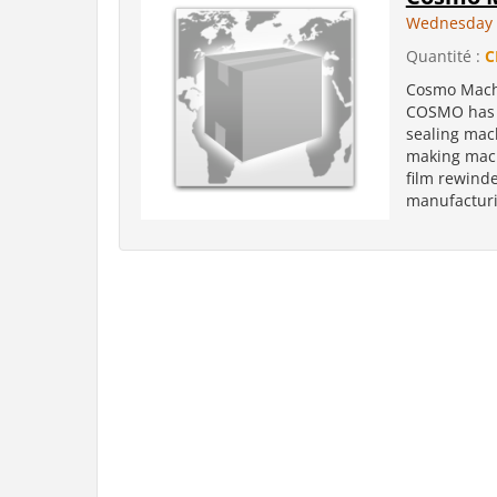
Wednesday 
Quantité :
C
Cosmo Machi
COSMO has 
sealing mac
making mach
film rewinde
manufacturi