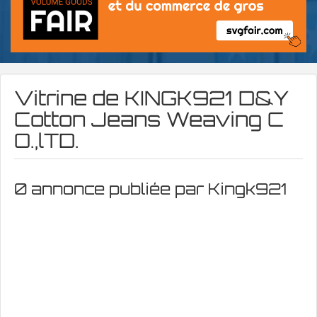
Vitrine de
KINGK921 D&Y
Cotton Jeans Weaving C
O.,lTD.
0 annonce publiée par Kingk921