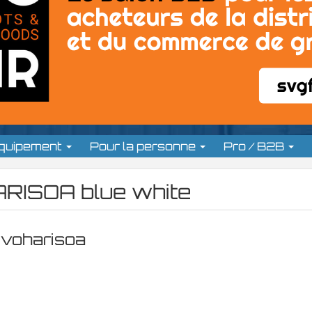
équipement
Pour la personne
Pro / B2B
ISOA blue white
ivoharisoa