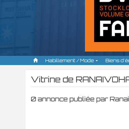
Habillement / Mode
Biens d'
Vitrine de
RANAIVOHAR
0 annonce publiée par Rana