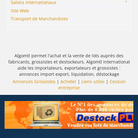
Salons Internationaux
Site Web
Transport de Marchandises
Algomtl permet l'achat et la vente de lots auprès des
fabricants, grossistes et destockeurs. Algomtl international
aide les importateurs, exportateurs et grossistes :
annonces import export, liquidation, déstockage
Annonces Grossistes
|
Acheter
|
Liens utiles
|
Cession
entreprise