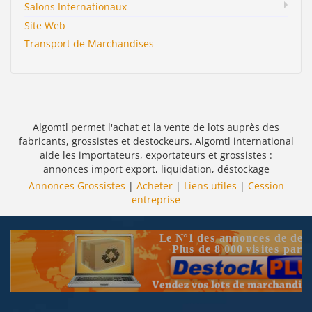
Salons Internationaux
Site Web
Transport de Marchandises
Algomtl permet l'achat et la vente de lots auprès des
fabricants, grossistes et destockeurs. Algomtl international
aide les importateurs, exportateurs et grossistes :
annonces import export, liquidation, déstockage
Annonces Grossistes
|
Acheter
|
Liens utiles
|
Cession
entreprise