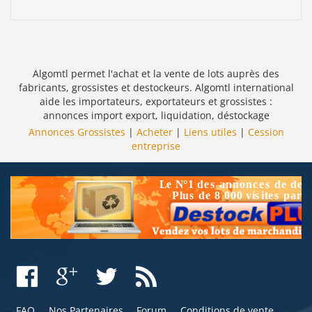
Algomtl permet l'achat et la vente de lots auprès des
fabricants, grossistes et destockeurs. Algomtl international
aide les importateurs, exportateurs et grossistes :
annonces import export, liquidation, déstockage
Annonces Grossistes
|
Acheter
|
Liens utiles
|
Cession
entreprise
FAQ
Nos Partenaires
Forum
Conditions de vente