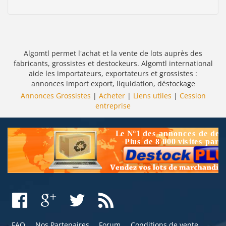
Algomtl permet l'achat et la vente de lots auprès des
fabricants, grossistes et destockeurs. Algomtl international
aide les importateurs, exportateurs et grossistes :
annonces import export, liquidation, déstockage
Annonces Grossistes
|
Acheter
|
Liens utiles
|
Cession
entreprise
FAQ
Nos Partenaires
Forum
Conditions de vente