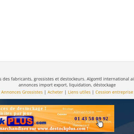
s des fabricants, grossistes et destockeurs. Algomtl international ai
annonces import export, liquidation, déstockage
Annonces Grossistes
|
Acheter
|
Liens utiles
|
Cession entreprise