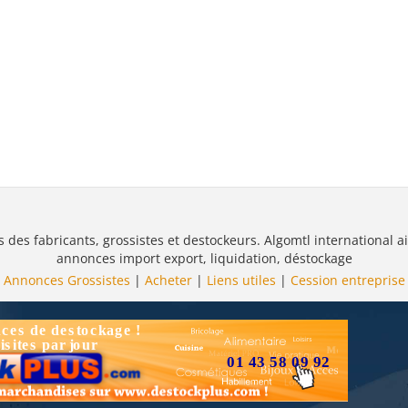
s des fabricants, grossistes et destockeurs. Algomtl international ai
annonces import export, liquidation, déstockage
Annonces Grossistes
|
Acheter
|
Liens utiles
|
Cession entreprise