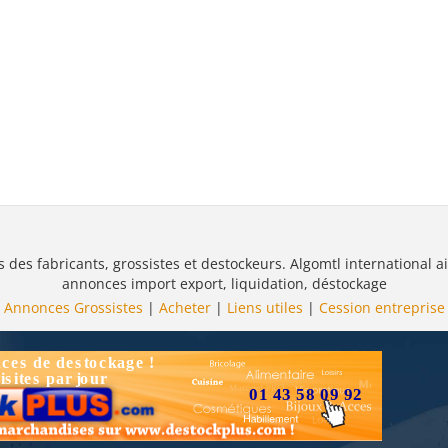
s des fabricants, grossistes et destockeurs. Algomtl international ai
annonces import export, liquidation, déstockage
Annonces Grossistes
|
Acheter
|
Liens utiles
|
Cession entreprise