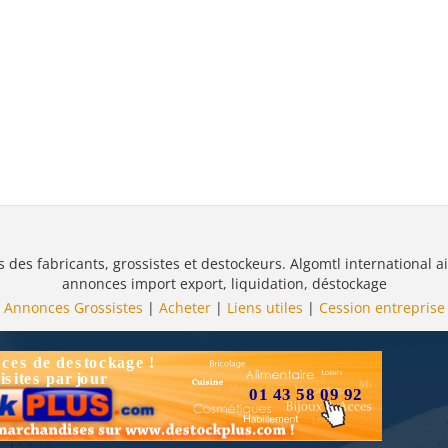
s des fabricants, grossistes et destockeurs. Algomtl international ai
annonces import export, liquidation, déstockage
Annonces Grossistes
|
Acheter
|
Liens utiles
|
Cession entreprise