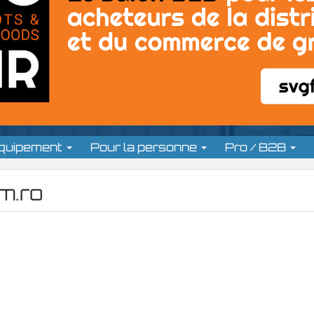
équipement
Pour la personne
Pro / B2B
rm.ro