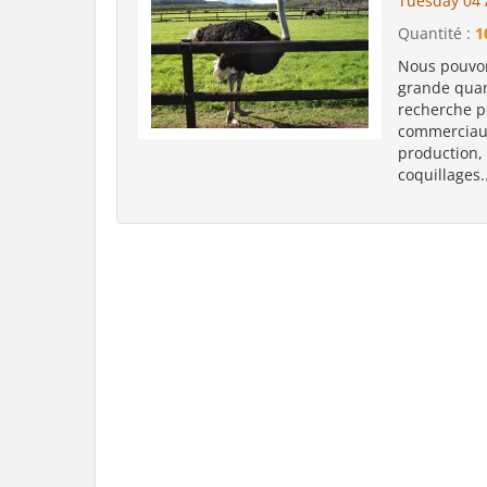
Tuesday 04 
Quantité :
1
Nous pouvons
grande quan
recherche p
commerciaux
production, 
coquillages..