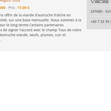
August 2026
Valcea
000
- Prix :
17,00 €
247680 - Sir
 offrir de la viande d'autruche fraîche en
tité, sur une base mensuelle. Nous sommes à la
+40 7 32 35 
our le long terme Certains partenaires
 de signer l'accord avec le champ Tous de notre
Autruche viande, oeufs, plumes, cuir et
.