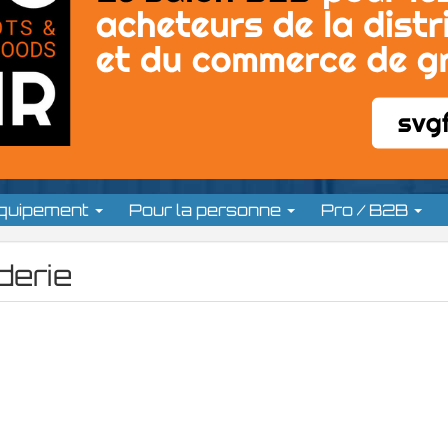
équipement
Pour la personne
Pro / B2B
lderie