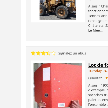
A saisir Cha
fonctionnem
Tonnes Année
renseigneme
Châtelets, 
Le Mée...
Signalez un abus
Lot de 
Tuesday 04 
Quantité :
1
A saisir 190
d'exemple, o
sacoches tri
palettes en
l'ensemble :