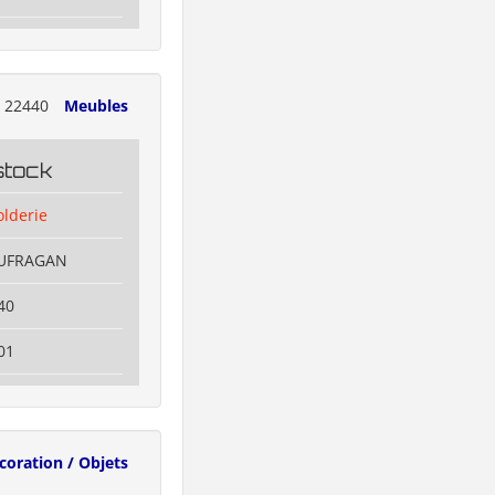
22440
Meubles
stock
olderie
OUFRAGAN
40
01
coration / Objets