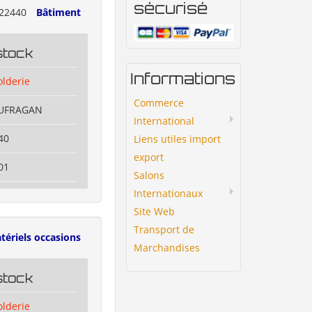
sécurisé
22440
Bâtiment
stock
Informations
olderie
Commerce
OUFRAGAN
International
40
Liens utiles import
export
01
Salons
Internationaux
Site Web
Transport de
tériels occasions
Marchandises
stock
olderie