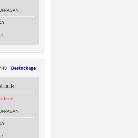
OUFRAGAN
40
01
440
Destockage
stock
olderie
OUFRAGAN
40
01