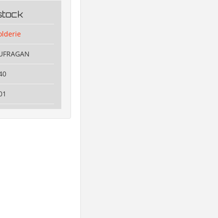
stock
olderie
OUFRAGAN
40
01