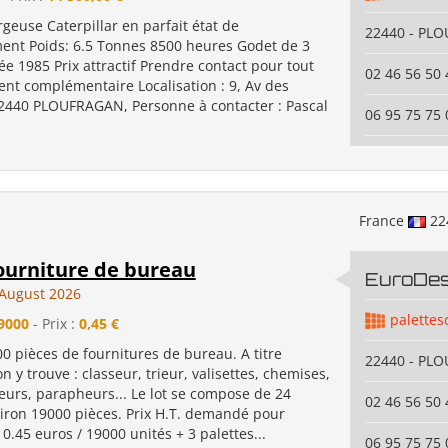
rgeuse Caterpillar en parfait état de
22440 - PL
ent Poids: 6.5 Tonnes 8500 heures Godet de 3
 1985 Prix attractif Prendre contact pour tout
02 46 56 50 
nt complémentaire Localisation : 9, Av des
22440 PLOUFRAGAN, Personne à contacter : Pascal
06 95 75 75 
France
22
fourniture de bureau
EuroDe
August 2026
palettes
9000
- Prix :
0,45 €
00 pièces de fournitures de bureau. A titre
22440 - PL
n y trouve : classeur, trieur, valisettes, chemises,
eurs, parapheurs... Le lot se compose de 24
02 46 56 50 
viron 19000 pièces. Prix H.T. demandé pour
 0.45 euros / 19000 unités + 3 palettes...
06 95 75 75 