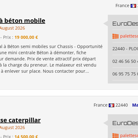
France
 à béton mobile
EuroDe
August 2026
palettes
- Prix :
19 000,00 €
al à Béton semi mobiles sur Chassis - Opportunité
22440 - PL
 une mini centrale Béton à démonter, fiche
r demande. Prix de vente attractif prix départ
02 46 56 50 
 la charge du preneur. Le malaxeur est vendu
à enlever sur place. Nous contacter pour...
06 95 75 75 
France
22440
Ma
e caterpillar
EuroDe
August 2026
palettes
- Prix :
14 500,00 €