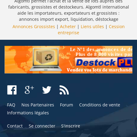
Algomtl permet l'achat et la vente de lots auprès des
fabricants, grossistes et destockeurs. Algomtl international
aide les importateurs, exportateurs et grossistes :
annonces import export, liquidation, déstockage
Annonces Grossistes
|
Acheter
|
Liens utiles
|
Cession
entreprise
FAQ
Nos Partenaires
Forum
Conditions de vente
Informations légales
Contact
Se connecter
S'inscrire