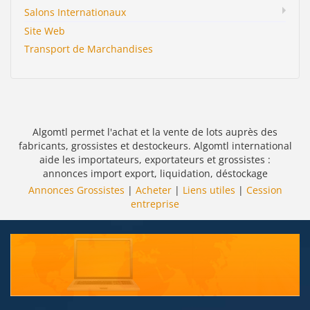
Salons Internationaux
Site Web
Transport de Marchandises
Algomtl permet l'achat et la vente de lots auprès des
fabricants, grossistes et destockeurs. Algomtl international
aide les importateurs, exportateurs et grossistes :
annonces import export, liquidation, déstockage
Annonces Grossistes
|
Acheter
|
Liens utiles
|
Cession
entreprise