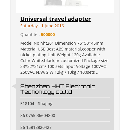
Universal travel adapter
Saturday 11 June 2016
Quantité :
500000
Model No hht201 Dimension 76*50*45mm
Material USE Best ABS material,copper with
nickel plating Unit Weight 120g Available
Color White,black,or customized Package size
33*32*31cm/ 100 sets Input Voltage 100VAC-
250VAC N.W/G.W 12kg / 13kg / 100sets ...
Shenzhen HHT Electronic
Techonlogy co.,ltd
518104 - Shajing
86 0755 36604800
86 15818820427