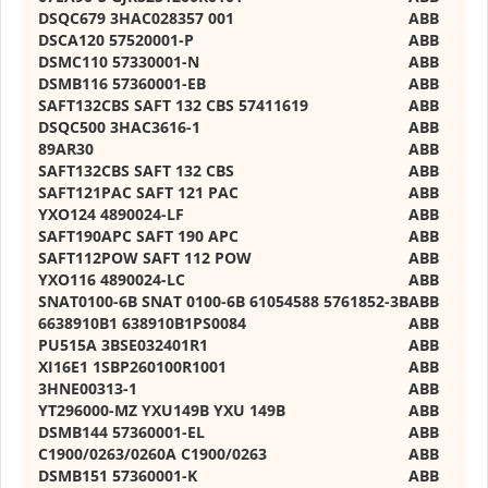
DSQC679 3HAC028357 001
ABB
DSCA120 57520001-P
ABB
DSMC110 57330001-N
ABB
DSMB116 57360001-EB
ABB
SAFT132CBS SAFT 132 CBS 57411619
ABB
DSQC500 3HAC3616-1
ABB
89AR30
ABB
SAFT132CBS SAFT 132 CBS
ABB
SAFT121PAC SAFT 121 PAC
ABB
YXO124 4890024-LF
ABB
SAFT190APC SAFT 190 APC
ABB
SAFT112POW SAFT 112 POW
ABB
YXO116 4890024-LC
ABB
SNAT0100-6B SNAT 0100-6B 61054588 5761852-3B
ABB
6638910B1 638910B1PS0084
ABB
PU515A 3BSE032401R1
ABB
XI16E1 1SBP260100R1001
ABB
3HNE00313-1
ABB
YT296000-MZ YXU149B YXU 149B
ABB
DSMB144 57360001-EL
ABB
C1900/0263/0260A C1900/0263
ABB
DSMB151 57360001-K
ABB