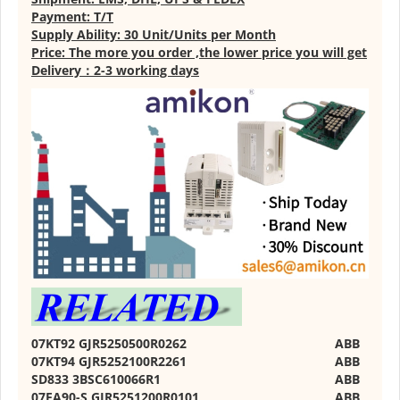
Payment: T/T
Supply Ability: 30 Unit/Units per Month
Price: The more you order ,the lower price you will get
Delivery：2-3 working days
07KT92 GJR5250500R0262
ABB
07KT94 GJR5252100R2261
ABB
SD833 3BSC610066R1
ABB
07EA90-S GJR5251200R0101
ABB