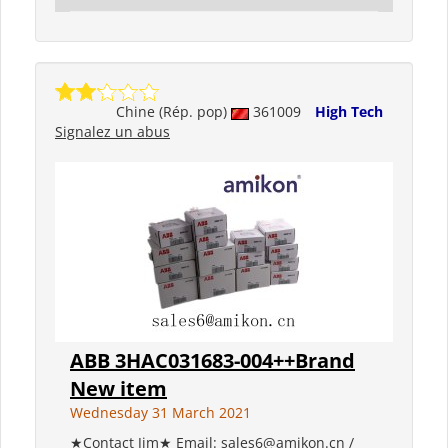
Chine (Rép. pop)
361009
High Tech
Signalez un abus
ABB 3HAC031683-004++Brand
New item
Wednesday 31 March 2021
★Contact Jim★ Email: sales6@amikon.cn /