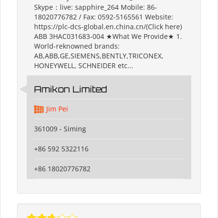
Skype：live: sapphire_264 Mobile: 86-
18020776782 / Fax: 0592-5165561 Website:
https://plc-dcs-global.en.china.cn/(Click here)
ABB 3HAC031683-004 ★What We Provide★ 1.
World-reknowned brands:
AB,ABB,GE,SIEMENS,BENTLY,TRICONEX,
HONEYWELL, SCHNEIDER etc...
Amikon Limited
Jim Pei
361009 - Siming
+86 592 5322116
+86 18020776782