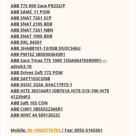
ABB T7S 800 Sace PR232/P
ABB SAMC 11 POW
ABB SNAT 7261 SCP
ABB SNAT 2105 BDB
ABB SNAT 7261 NBN
ABB SNAT 1005 BDB
ABB DKL 04201
ABB 3HAB8101-13/05B DSQC346U
ABB PM152 3BSE003643R1
ABB Sace Tmax T7S 1000 1SDA064765R0001----
adtob3.10
ABB Drives Saft 172 POW
ABB SAFT103CONB
ABB DSQC 332A 3HAC17973-1
ABB HITE 303166R1 IDB761A HITE-515-100 HITE
412394P2
ABB Saft 103 CON
ABB CI801 3BSE022366R1
ABB NINT 44 58913022C
Mobile:
86-18020776782
/ Fax: 0592-5165561