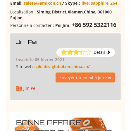
E
mail:
sales6@amikon.cn
/ Skype：
live: sapphire_264
Localisation :
Siming District,Xiamen,China, 361000
Fujian
,
+86 592 5322116
Personne à contacter :
Pei Jim
,
Jim Pei
Détail
Inscrit le 05 février 2021
Site web :
plc-dcs-global.en.china.cn/
Envoyer un email à Jim Pei
Jim Pei
BONNE AFFAIRE :