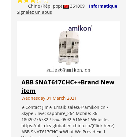
Chine (Rép. pop)
361009
Informatique
Signalez un abus
ABB SNAT617CHC++Brand New
item
Wednesday 31 March 2021
★Contact Jim★ Email: sales6@amikon.cn /
Skype：live: sapphire_264 Mobile: 86-
18020776782 / Fax: 0592-5165561 Website:
https://plc-dcs-global.en.china.cn/(Click here)
ABB SNAT617CHC ★What We Provide★ 1.