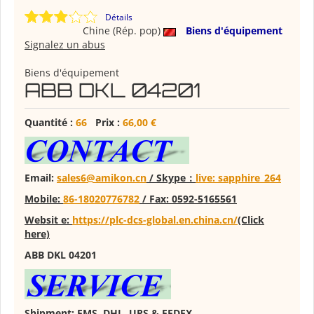
Détails
Chine (Rép. pop)
Biens d'équipement
Signalez un abus
Biens d'équipement
ABB DKL 04201
Quantité :
66
Prix :
66,00 €
E
mail:
sales6@amikon.cn
/ Skype：
live: sapphire_264
Mobile:
86-18020776782
/
Fax:
0592-5165561
Web
sit e
:
https://plc-dcs-global.en.china.cn/
(Click
here)
ABB DKL 04201
Shipment: EMS, DHL, UPS & FEDEX