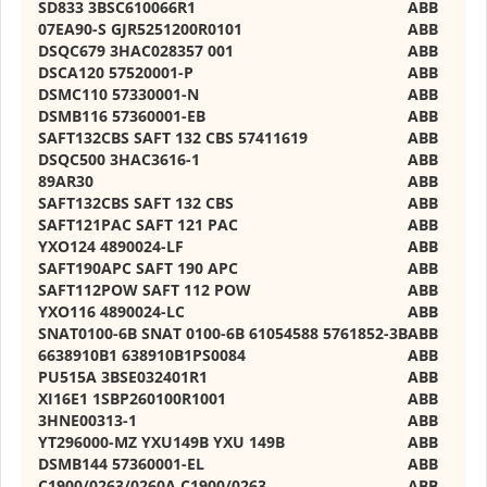
SD833 3BSC610066R1
ABB
07EA90-S GJR5251200R0101
ABB
DSQC679 3HAC028357 001
ABB
DSCA120 57520001-P
ABB
DSMC110 57330001-N
ABB
DSMB116 57360001-EB
ABB
SAFT132CBS SAFT 132 CBS 57411619
ABB
DSQC500 3HAC3616-1
ABB
89AR30
ABB
SAFT132CBS SAFT 132 CBS
ABB
SAFT121PAC SAFT 121 PAC
ABB
YXO124 4890024-LF
ABB
SAFT190APC SAFT 190 APC
ABB
SAFT112POW SAFT 112 POW
ABB
YXO116 4890024-LC
ABB
SNAT0100-6B SNAT 0100-6B 61054588 5761852-3B
ABB
6638910B1 638910B1PS0084
ABB
PU515A 3BSE032401R1
ABB
XI16E1 1SBP260100R1001
ABB
3HNE00313-1
ABB
YT296000-MZ YXU149B YXU 149B
ABB
DSMB144 57360001-EL
ABB
C1900/0263/0260A C1900/0263
ABB