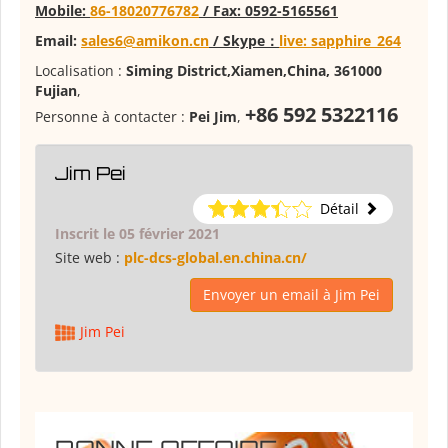
Mobile:
86-18020776782
/ Fax: 0592-5165561
E
mail:
sales6@amikon.cn
/ Skype：
live: sapphire_264
Localisation :
Siming District,Xiamen,China, 361000
Fujian
,
+86 592 5322116
Personne à contacter :
Pei Jim
,
Jim Pei
Détail
Inscrit le 05 février 2021
Site web :
plc-dcs-global.en.china.cn/
Envoyer un email à Jim Pei
Jim Pei