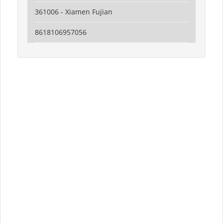
361006 - Xiamen Fujian
8618106957056