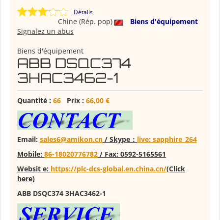
Détails
Chine (Rép. pop)
Biens d'équipement
Signalez un abus
Biens d'équipement
ABB DSQC374
3HAC3462-1
Quantité :
66
Prix :
66,00 €
E
mail:
sales6@amikon.cn
/ Skype：
live: sapphire_264
Mobile:
86-18020776782
/
Fax:
0592-5165561
Web
sit e
:
https://plc-dcs-global.en.china.cn/
(Click
here)
ABB DSQC374 3HAC3462-1