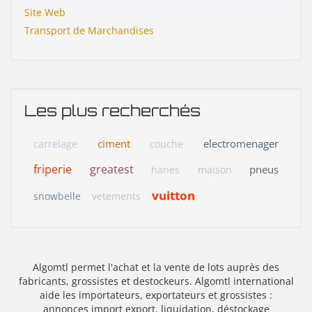
Site Web
Transport de Marchandises
Les plus recherchés
ciment
electromenager
carrelage
couche
friperie
greatest
pneus
hanes
maison
vuitton
snowbelle
vetements
Algomtl permet l'achat et la vente de lots auprès des
fabricants, grossistes et destockeurs. Algomtl international
aide les importateurs, exportateurs et grossistes :
annonces import export, liquidation, déstockage