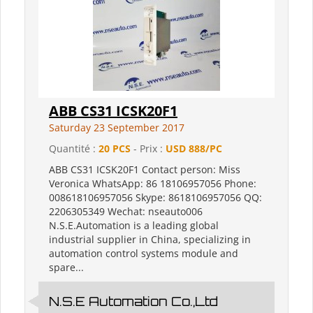
ABB CS31 ICSK20F1
Saturday 23 September 2017
Quantité :
20 PCS
- Prix :
USD 888/PC
ABB CS31 ICSK20F1 Contact person: Miss
Veronica WhatsApp: 86 18106957056 Phone:
008618106957056 Skype: 8618106957056 QQ:
2206305349 Wechat: nseauto006
N.S.E.Automation is a leading global
industrial supplier in China, specializing in
automation control systems module and
spare...
N.S.E Automation Co.,Ltd