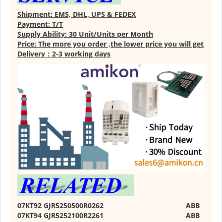
Shipment: EMS, DHL, UPS & FEDEX
Payment: T/T
Supply Ability: 30 Unit/Units per Month
Price: The more you order ,the lower price you will get
Delivery：2-3 working days
07KT92 GJR5250500R0262
ABB
07KT94 GJR5252100R2261
ABB