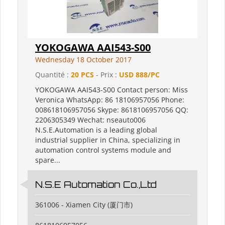
YOKOGAWA AAI543-S00
Wednesday 18 October 2017
Quantité :
20 PCS
- Prix :
USD 888/PC
YOKOGAWA AAI543-S00 Contact person: Miss
Veronica WhatsApp: 86 18106957056 Phone:
008618106957056 Skype: 8618106957056 QQ:
2206305349 Wechat: nseauto006
N.S.E.Automation is a leading global
industrial supplier in China, specializing in
automation control systems module and
spare...
N.S.E Automation Co.,Ltd
361006 - Xiamen City (厦门市)