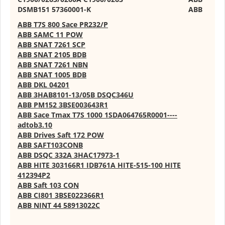
DSMB151 57360001-K
ABB
ABB T7S 800 Sace PR232/P
ABB SAMC 11 POW
ABB SNAT 7261 SCP
ABB SNAT 2105 BDB
ABB SNAT 7261 NBN
ABB SNAT 1005 BDB
ABB DKL 04201
ABB 3HAB8101-13/05B DSQC346U
ABB PM152 3BSE003643R1
ABB Sace Tmax T7S 1000 1SDA064765R0001----
adtob3.10
ABB Drives Saft 172 POW
ABB SAFT103CONB
ABB DSQC 332A 3HAC17973-1
ABB HITE 303166R1 IDB761A HITE-515-100 HITE
412394P2
ABB Saft 103 CON
ABB CI801 3BSE022366R1
ABB NINT 44 58913022C