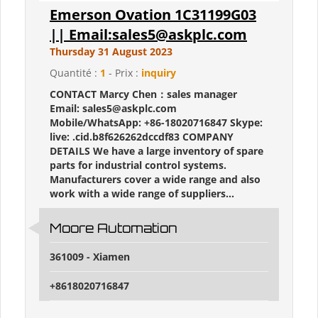
Emerson Ovation 1C31199G03
|| Email:sales5@askplc.com
Thursday 31 August 2023
Quantité :
1
- Prix :
inquiry
CONTACT Marcy Chen：sales manager
Email: sales5@askplc.com
Mobile/WhatsApp: +86-18020716847 Skype:
live: .cid.b8f626262dccdf83 COMPANY
DETAILS We have a large inventory of spare
parts for industrial control systems.
Manufacturers cover a wide range and also
work with a wide range of suppliers...
Moore Automation
361009 - Xiamen
+8618020716847