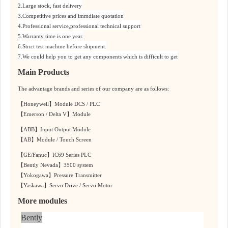
2.Large stock, fast delivery
3.Competitive prices and immdiate quotation
4.Professional service,professional technical support
5.Warranty time is one year.
6.Strict test machine before shipment.
7.We could help you to get any components which is difficult to get
Main Products
The advantage brands and series of our company are as follows:
【
Honeywell
】
Module DCS / PLC
【
Emerson / Delta V
】
Module
【
ABB
】
Input Output Module
【
AB
】
Module / Touch Screen
【
GE/Fanuc
】
IC69 Series PLC
【
Bently Nevada
】
3500 system
【
Yokogawa
】
Pressure Transmitter
【
Yaskawa
】
Servo Drive / Servo Motor
M
ore modules
Bently