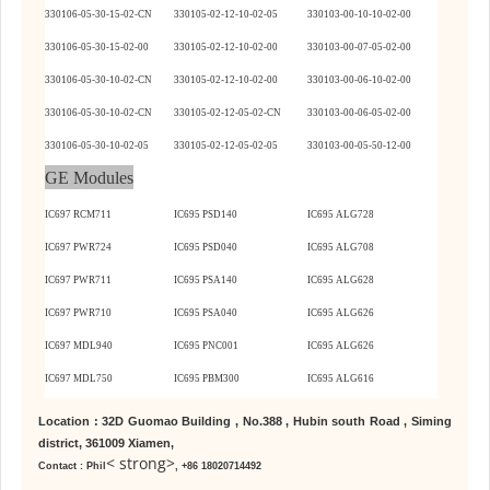
330106-05-30-15-02-CN
330105-02-12-10-02-05
330103-00-10-10-02-00
330106-05-30-15-02-00
330105-02-12-10-02-00
330103-00-07-05-02-00
330106-05-30-10-02-CN
330105-02-12-10-02-00
330103-00-06-10-02-00
330106-05-30-10-02-CN
330105-02-12-05-02-CN
330103-00-06-05-02-00
330106-05-30-10-02-05
330105-02-12-05-02-05
330103-00-05-50-12-00
GE Modules
IC697 RCM711
IC695 PSD140
IC695 ALG728
IC697 PWR724
IC695 PSD040
IC695 ALG708
IC697 PWR711
IC695 PSA140
IC695 ALG628
IC697 PWR710
IC695 PSA040
IC695 ALG626
IC697 MDL940
IC695 PNC001
IC695 ALG626
IC697 MDL750
IC695 PBM300
IC695 ALG616
Location :
32D Guomao Building , No.388 , Hubin south Road , Siming
district, 361009 Xiamen,
< strong>
Contact :
Phil
, +86 180
20714492