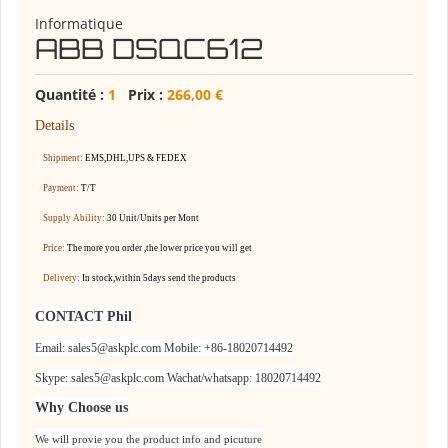
Informatique
ABB DSQC612
Quantité :
1
Prix :
266,00 €
Details
Shipment:
EMS,DHL,UPS & FEDEX
Payment:
T/T
Supply Ability:
30 Unit/Units per Mont
Price:
The more you order ,the lower price you will get
Delivery:
In stock,within
5
days send the products
CONTACT Phil
Email: sales5@askplc.com
Mobile: +86-18020714492
Skype: sales5@askplc.com
Wachat/whatsapp: 18020714492
Why Choose us
We will provie you the product info and picuture