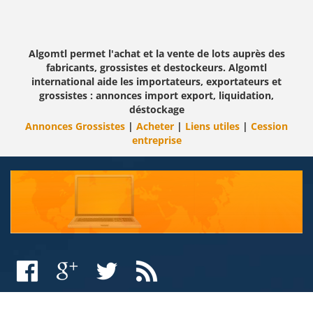
Algomtl permet l'achat et la vente de lots auprès des
fabricants, grossistes et destockeurs. Algomtl
international aide les importateurs, exportateurs et
grossistes : annonces import export, liquidation,
déstockage
Annonces Grossistes
|
Acheter
|
Liens utiles
|
Cession
entreprise
FAQ
Nos Partenaires
Forum
Conditions de vente