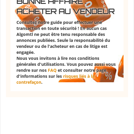
BONNE AFFAIRE :
ACHETER AU VENDEUR
Consultez notre guide pour effectuer une
transaction en toute sécurité ! En aucun cas
Algomtl ne peut être tenu responsable des
annonces publiées. Seule la responsabilité du
vendeur ou de l'acheteur en cas de litige est
engagée.
Nous vous invitons à lire nos conditions
générales d'utilisations. Vous pouvez aussi vous
rendre sur nos
FAQ
et consulter notre page
d'informations sur les
risques liés à la
contrefaçon
.