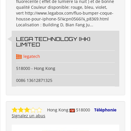
fluorecente ( effet de lumière la nuit ) et de bonne
qualité Couleur disponible: rouge, bleu, violet,
vert http://www.legabox.com/fluo-bumper-coque-
housse-pour-iphone-5ï¼cpn0566ï¼_p8369.html
Localisation : Building D, Bian Fang Ju...
LEGA TECHNOLOGY (HK)
LIMITED
legatech
518000 - Hong Kong
0086 13612871325
Hong Kong
518000
Téléphonie
Signalez un abus