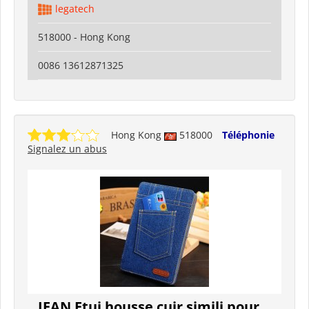
legatech
518000 - Hong Kong
0086 13612871325
Hong Kong
518000
Téléphonie
Signalez un abus
JEAN Etui housse cuir simili pour