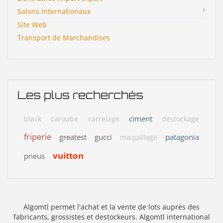
Salons Internationaux
Site Web
Transport de Marchandises
Les plus recherchés
ciment
black
caroube
carrelage
destockage
friperie
greatest
gucci
patagonia
maquillage
vuitton
pneus
Algomtl permet l'achat et la vente de lots auprès des
fabricants, grossistes et destockeurs. Algomtl international