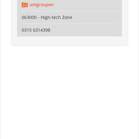
umgroupen
063000 - High-tech Zone
0315 6314398