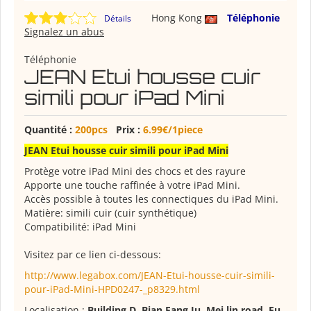
Hong Kong
Téléphonie
Détails
Signalez un abus
Téléphonie
JEAN Etui housse cuir
simili pour iPad Mini
Quantité :
200pcs
Prix :
6.99€/1piece
JEAN Etui housse cuir simili pour iPad Mini
Protège votre iPad Mini des chocs et des rayure
Apporte une touche raffinée à votre iPad Mini.
Accès possible à toutes les connectiques du iPad Mini.
Matière: simili cuir (cuir synthétique)
Compatibilité: iPad Mini
Visitez par ce lien ci-dessous:
http://www.legabox.com/JEAN-Etui-housse-cuir-simili-
pour-iPad-Mini-HPD0247-_p8329.html
Localisation :
Building D, Bian Fang Ju, Mei lin road, Fu