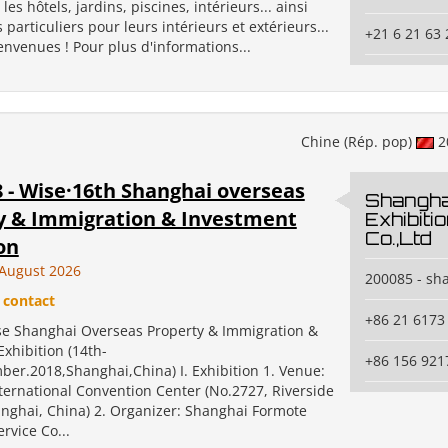
les hôtels, jardins, piscines, intérieurs... ainsi
 particuliers pour leurs intérieurs et extérieurs...
+21 6 21 63 
envenues ! Pour plus d'informations...
Chine (Rép. pop)
2
 - Wise·16th Shanghai overseas
Shangha
y & Immigration & Investment
Exhibiti
Co.,Ltd
on
August 2026
200085 - sh
 contact
+86 21 6173
se Shanghai Overseas Property & Immigration &
xhibition (14th-
+86 156 921
ber.2018,Shanghai,China) I. Exhibition 1. Venue:
ternational Convention Center (No.2727, Riverside
nghai, China) 2. Organizer: Shanghai Formote
ervice Co...