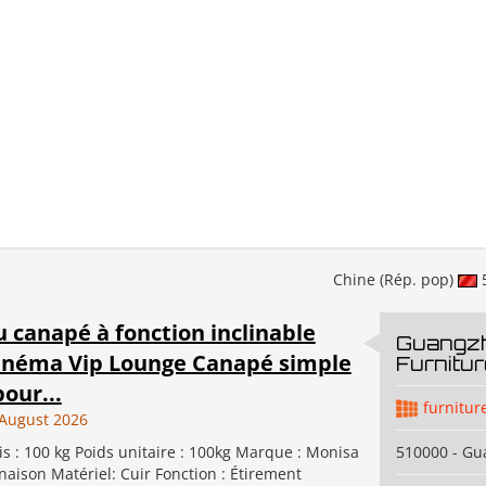
Chine (Rép. pop)
 canapé à fonction inclinable
Guangz
néma Vip Lounge Canapé simple
Furnitur
our...
furnitur
August 2026
is : 100 kg Poids unitaire : 100kg Marque : Monisa
510000 - G
naison Matériel: Cuir Fonction : Étirement