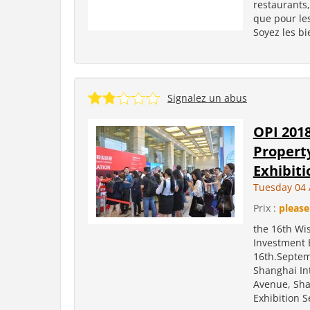
restaurants, 
que pour les
Soyez les bi
Signalez un abus
OPI 2018
Propert
Exhibiti
Tuesday 04 
Prix :
please
the 16th Wi
Investment E
16th.Septem
Shanghai In
Avenue, Sha
Exhibition S