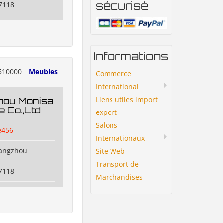
sécurisé
7118
Informations
510000
Meubles
Commerce
International
Liens utiles import
hou Monisa
e Co.,Ltd
export
Salons
e456
Internationaux
uangzhou
Site Web
Transport de
7118
Marchandises