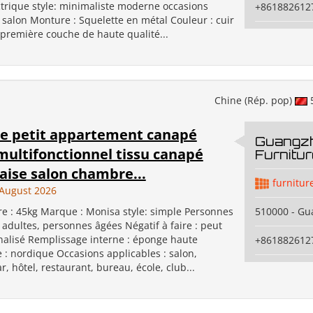
trique style: minimaliste moderne occasions
+861882612
 salon Monture : Squelette en métal Couleur : cuir
 première couche de haute qualité...
Chine (Rép. pop)
e petit appartement canapé
Guangz
multifonctionnel tissu canapé
Furnitur
aise salon chambre...
furnitur
August 2026
re : 45kg Marque : Monisa style: simple Personnes
510000 - G
adultes, personnes âgées Négatif à faire : peut
nalisé Remplissage interne : éponge haute
+861882612
e : nordique Occasions applicables : salon,
, hôtel, restaurant, bureau, école, club...