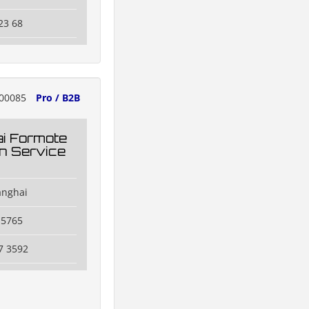
23 68
00085
Pro / B2B
i Formote
on Service
anghai
 5765
7 3592