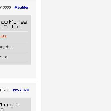
510000
Meubles
hou Monisa
e Co.,Ltd
e456
uangzhou
7118
15700
Pro / B2B
Zhongbo
nal