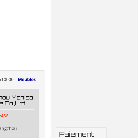
510000
Meubles
hou Monisa
e Co.,Ltd
e456
uangzhou
Paiement