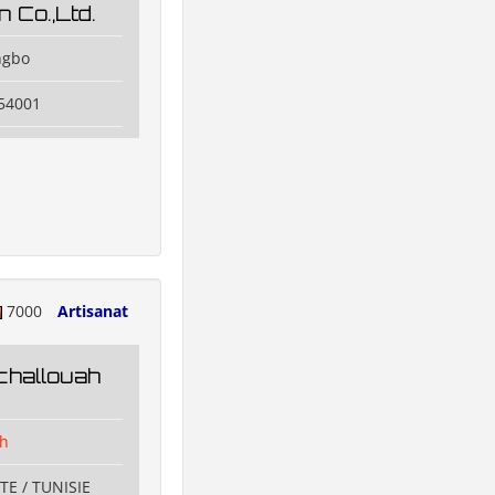
n Co.,Ltd.
ngbo
54001
7000
Artisanat
challouah
ah
TE / TUNISIE