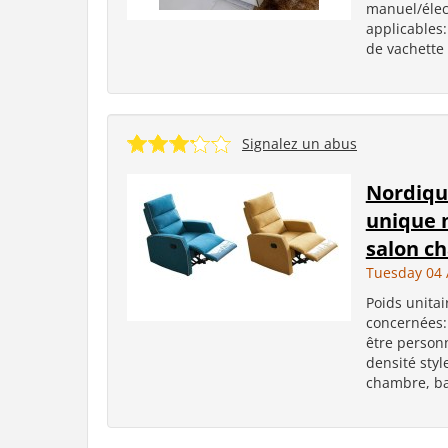
manuel/élec
applicables:
de vachette
Signalez un abus
Nordiqu
unique 
salon ch
Tuesday 04 
Poids unitai
concernées: 
être person
densité styl
chambre, bar