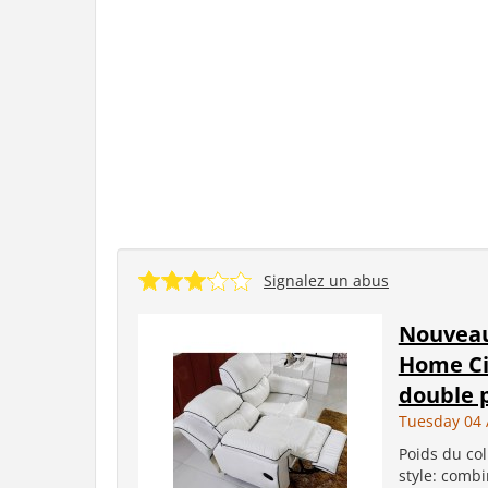
Signalez un abus
Nouveau
Home Ci
double p
Tuesday 04 
Poids du col
style: combi