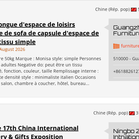
Chine (Rép. pop)
ongue d'espace de loisirs
Guangz
 de sofa de capsule d'espace de
Furnitur
tissu simple
furnitur
August 2026
ire 50kg Marque : Monisa style: simple Personnes
510000 - G
 adultes Negative do: peut être un tissu
, fonction, couleur, taille Remplissage interne :
+861882612
 densité style : minimaliste italien Occasions
 salon, chambre à coucher, hôtel, bureau...
Chine (Rép. pop)
3
 17th China International
Ningbo 
ry & Gifts Exposition
Intnatio