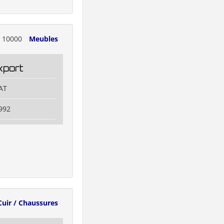
10000
Meubles
port
AT
992
Cuir / Chaussures