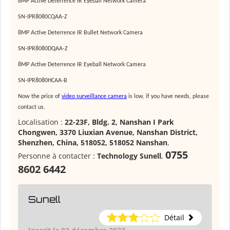
8MP Active Deterrence IR Eyeball Network Camera
SN-IPR8080CQAA-Z
8MP Active Deterrence IR Bullet Network Camera
SN-IPR8080DQAA-Z
8MP Active Deterrence IR Eyeball Network Camera
SN-IPR8080HCAA-B
Now the price of
video surveillance camera
is low, if you have needs, please
contact us.
Localisation :
22-23F, Bldg. 2, Nanshan I Park
Chongwen, 3370 Liuxian Avenue, Nanshan District,
Shenzhen, China, 518052, 518052 Nanshan
,
0755
Personne à contacter :
Technology Sunell
,
8602 6442
Sunell
Détail