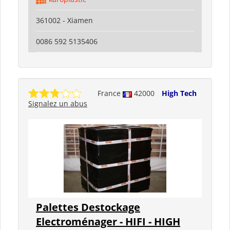
361002 - Xiamen
0086 592 5135406
France
42000
High Tech
Signalez un abus
Palettes Destockage
Electroménager - HIFI - HIGH