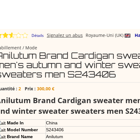
Signalez un abus
Royaume-Uni (UK)
Ha
Détails
abillement / Mode
Anilutum Brand Cardigan swe
men's autumn and winter swe
sweaters men S243406
uantité :
2
Prix :
300,00 €
nilutum Brand Cardigan sweater me
nd winter sweater sweaters men S24
Made In
China
Model Number
S243406
Brand Name
Anilutum