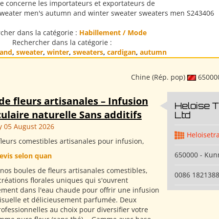
e concerne les importateurs et exportateurs de
sweater men's autumn and winter sweater sweaters men S243406
cher dans la catégorie :
Habillement / Mode
Rechercher dans la catégorie :
and
,
sweater
,
winter
,
sweaters
,
cardigan
,
autumn
Chine (Rép. pop)
65000
de fleurs artisanales – Infusion
Heloise 
ulaire naturelle Sans additifs
Ltd
 05 August 2026
Heloisetr
leurs comestibles artisanales pour infusion,
650000 - Ku
evis selon quan
nos boules de fleurs artisanales comestibles,
0086 182138
créations florales uniques qui s'ouvrent
ment dans l'eau chaude pour offrir une infusion
visuelle et délicieusement parfumée. Deux
fessionnelles au choix pour diversifier votre