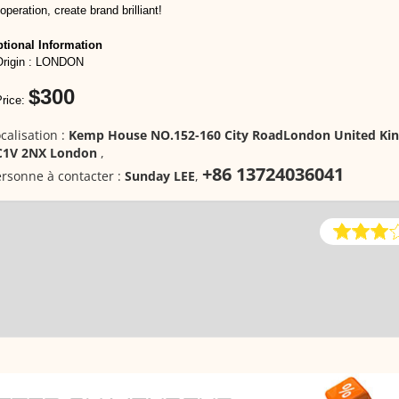
operation, create brand brilliant!
tional Information
Origin : LONDON
$300
Price:
calisation :
Kemp House NO.152-160 City RoadLondon United Ki
C1V 2NX London
,
+86 13724036041
rsonne à contacter :
Sunday LEE
,