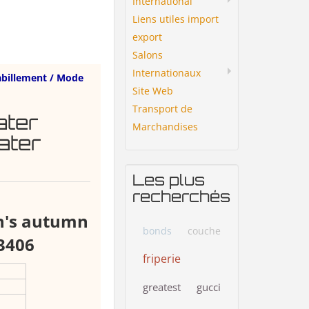
International
Liens utiles import
export
Salons
Internationaux
billement / Mode
Site Web
Transport de
ater
Marchandises
ater
Les plus
recherchés
n's autumn
bonds
couche
3406
friperie
greatest
gucci