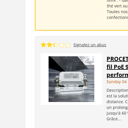
offre : - G
thé vert ou
Toutes nos
confection
Signalez un abus
PROCET
fil PoE
perform
Sunday 04 
Description
est la solu
distance. 
un prolonga
jusqu'à 60
Grâce...