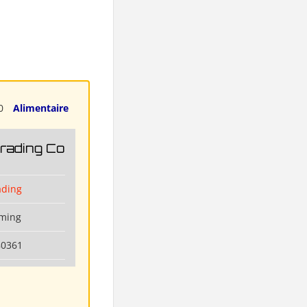
0
Alimentaire
Trading Co
ading
nming
80361