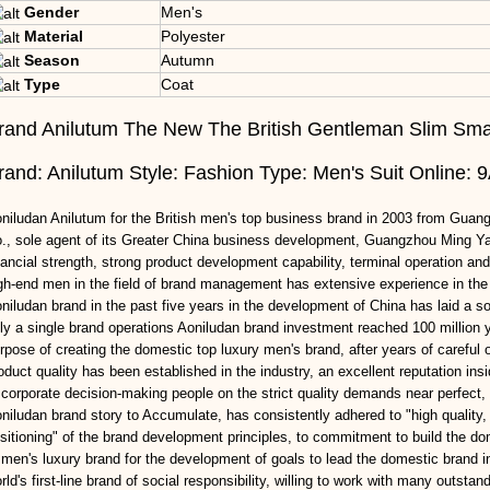
Gender
Men's
Material
Polyester
Season
Autumn
Type
Coat
rand Anilutum The New The British Gentleman Slim Smal
rand: Anilutum Style: Fashion Type: Men's Suit Online
niludan Anilutum for the British men's top business brand in 2003 from Gua
., sole agent of its Greater China business development, Guangzhou Ming Y
nancial strength, strong product development capability, terminal operation a
gh-end men in the field of brand management has extensive experience in the 
niludan brand in the past five years in the development of China has laid a sol
ly a single brand operations Aoniludan brand investment reached 100 million y
rpose of creating the domestic top luxury men's brand, after years of careful 
oduct quality has been established in the industry, an excellent reputation ins
 corporate decision-making people on the strict quality demands near perfect,
niludan brand story to Accumulate, has consistently adhered to "high quality,
sitioning" of the brand development principles, to commitment to build the do
 men's luxury brand for the development of goals to lead the domestic brand in
rld's first-line brand of social responsibility, willing to work with many outstan