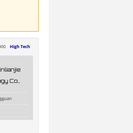
000
High Tech
lianjie
gy Co.,
ngguan