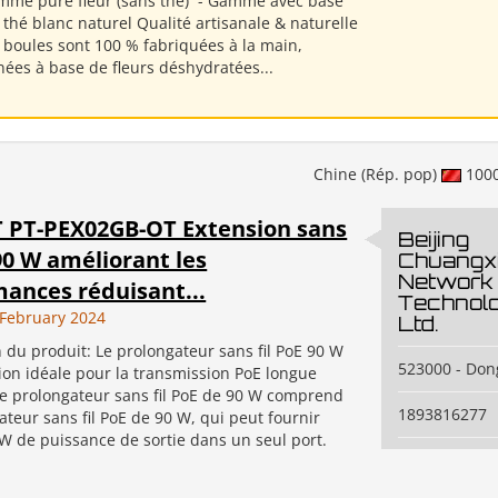
amme pure fleur (sans thé) ​ - Gamme avec base
 thé blanc naturel Qualité artisanale & naturelle
 boules sont 100 % fabriquées à la main,
nées à base de fleurs déshydratées...
Chine (Rép. pop)
100
 PT-PEX02GB-OT Extension sans
Beijing
 90 W améliorant les
Chuangxin
Network
ances réduisant...
Technolo
February 2024
Ltd.
 du produit: Le prolongateur sans fil PoE 90 W
523000 - Do
tion idéale pour la transmission PoE longue
Ce prolongateur sans fil PoE de 90 W comprend
1893816277
teur sans fil PoE de 90 W, qui peut fournir
 W de puissance de sortie dans un seul port.