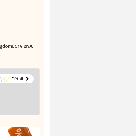
ngdomEC1V 2NX,
Détail