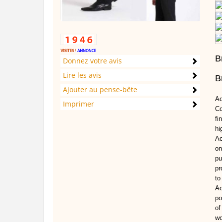
B
Donnez votre avis
Lire les avis
B
Ajouter au pense-bête
Ao
Imprimer
Co
fi
hi
Ao
on
pu
pr
to
Ao
po
of
wo