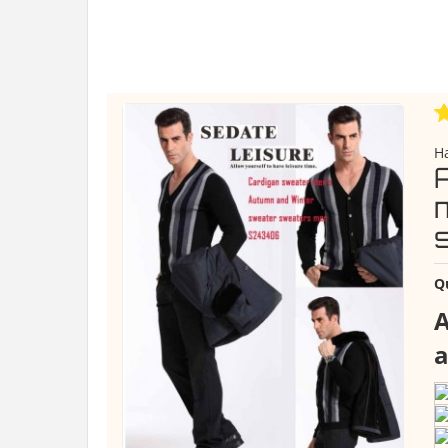
H
Q
A
a