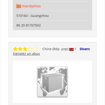
mandyzhou
510160 - Guangzhou
86 20 81707502
Chine (Rép. pop)
1
Divers
Signalez un abus