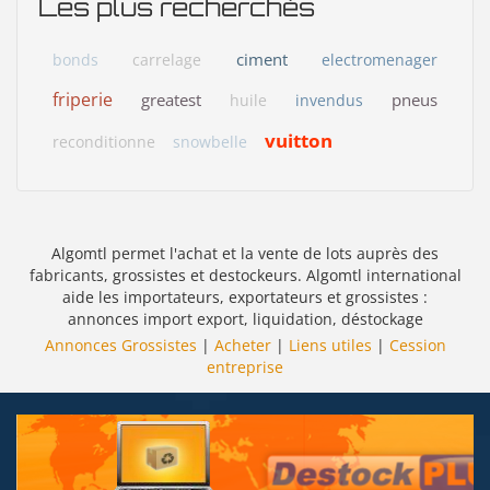
Les plus recherchés
ciment
bonds
carrelage
electromenager
friperie
greatest
pneus
huile
invendus
vuitton
reconditionne
snowbelle
Algomtl permet l'achat et la vente de lots auprès des
fabricants, grossistes et destockeurs. Algomtl international
aide les importateurs, exportateurs et grossistes :
annonces import export, liquidation, déstockage
Annonces Grossistes
|
Acheter
|
Liens utiles
|
Cession
entreprise