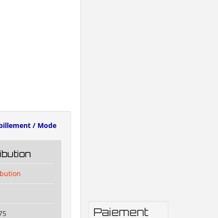
billement / Mode
ibution
ibution
Paiement
75