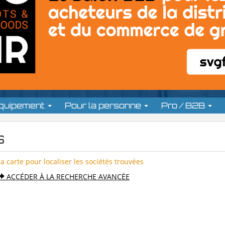
équipement
Pour la personne
Pro / B2B
s
la carte pour localiser les sociétés trouvées
ACCÉDER À LA RECHERCHE AVANCÉE