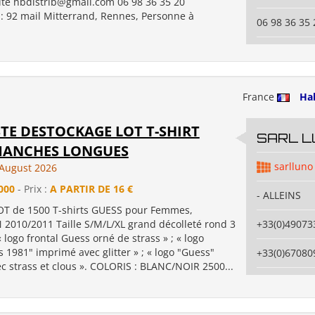
ité hbdistrib@gmail.com 06 98 36 35 20
 : 92 mail Mitterrand, Rennes, Personne à
06 98 36 35 
France
Ha
TE DESTOCKAGE LOT T-SHIRT
SARL L
MANCHES LONGUES
sarlluno
August 2026
000
- Prix :
A PARTIR DE 16 €
- ALLEINS
T de 1500 T-shirts GUESS pour Femmes,
2010/2011 Taille S/M/L/XL grand décolleté rond 3
+33(0)49073
logo frontal Guess orné de strass » ; « logo
 1981" imprimé avec glitter » ; « logo "Guess"
+33(0)67080
c strass et clous ». COLORIS : BLANC/NOIR 2500...