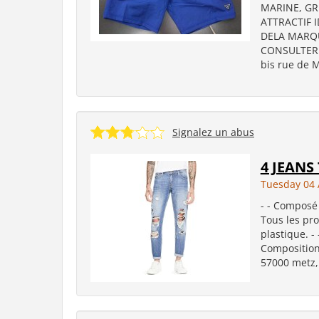
MARINE, GR
ATTRACTIF 
DELA MARQU
CONSULTER 
bis rue de M
Signalez un abus
4 JEAN
Tuesday 04 
- - Composé d
Tous les pr
plastique. - 
Composition 
57000 metz, 