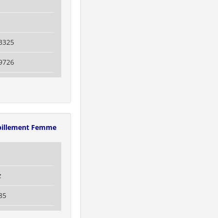
3325
9726
illement Femme
z
85