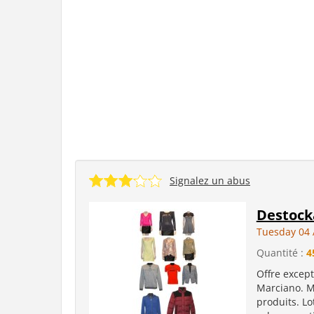
Signalez un abus
Destock
Tuesday 04 
Quantité :
4
Offre excep
Marciano. M
produits. Lo