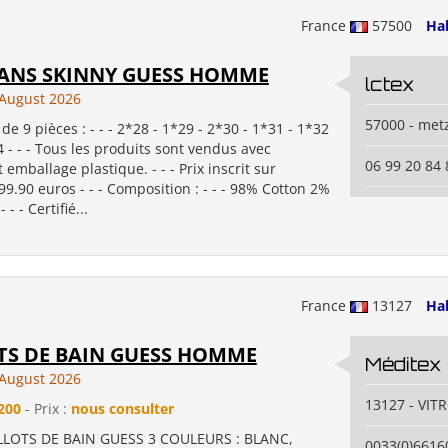
France
57500
Ha
EANS SKINNY GUESS HOMME
lctex
August 2026
57000 - met
de 9 pièces : - - - 2*28 - 1*29 - 2*30 - 1*31 - 1*32
4 - - - Tous les produits sont vendus avec
06 99 20 84 
 emballage plastique. - - - Prix inscrit sur
: 99.90 euros - - - Composition : - - - 98% Cotton 2%
- - Certifié...
France
13127
Ha
TS DE BAIN GUESS HOMME
Méditex
August 2026
13127 - VIT
200
- Prix :
nous consulter
LLOTS DE BAIN GUESS 3 COULEURS : BLANC,
0033(0)6616