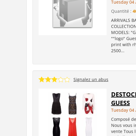
Tuesday 04 
Quantité :
4
ARRIVALS BA
COLLECTION, 
MODELS: "Gu
""logo" Gues
print with 
2500...
Signalez un abus
DESTOCK
GUESS
Tuesday 04 
Composé de 
Nous vous in
vente Tous l