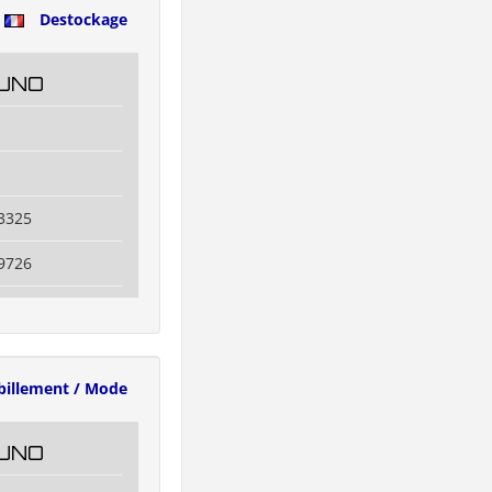
e
Destockage
UNO
3325
9726
billement / Mode
UNO