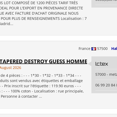
IS LOT COMPOSÉ DE 1200 PIÈCES TARIF TRÈS
IDEAL POUR L'EXPORT EN PROVENANCE DIRECTE
E AVEC FACTURE D'ACHAT ORIGINALE NOUS
POUR PLUS DE RENSEIGNEMENTS Localisation : 7
adrid...
France
57500
Ha
S TAPERED DESTROY GUESS HOMME
lctex
August 2026
57000 - met
e 4 pièces : - - - 1*30 - 1*32 - 1*33 - 1*34 - - -
oduits sont vendus avec étiquettes et emballage
06 99 20 84 
- - Prix inscrit sur l'étiquette : 119.90 euros - - -
: - - - 100% coton - Localisation : rue principale,
Personne à contacter ...