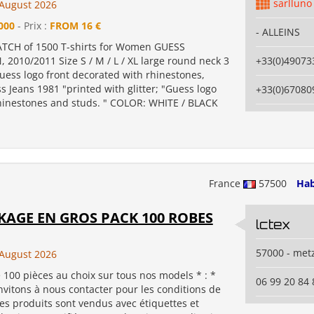
sarlluno
August 2026
000
- Prix :
FROM 16 €
- ALLEINS
TCH of 1500 T-shirts for Women GUESS
2010/2011 Size S / M / L / XL large round neck 3
+33(0)49073
ess logo front decorated with rhinestones,
s Jeans 1981 "printed with glitter; "Guess logo
+33(0)67080
rhinestones and studs. " COLOR: WHITE / BLACK
France
57500
Hab
AGE EN GROS PACK 100 ROBES
lctex
57000 - met
August 2026
100 pièces au choix sur tous nos models * : *
06 99 20 84 
vitons à nous contacter pour les conditions de
es produits sont vendus avec étiquettes et