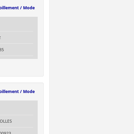
billement / Mode
z
85
billement / Mode
ROLLES
00923