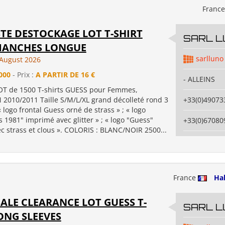
Franc
TE DESTOCKAGE LOT T-SHIRT
SARL L
MANCHES LONGUE
sarlluno
August 2026
000
- Prix :
A PARTIR DE 16 €
- ALLEINS
T de 1500 T-shirts GUESS pour Femmes,
2010/2011 Taille S/M/L/XL grand décolleté rond 3
+33(0)49073
logo frontal Guess orné de strass » ; « logo
 1981" imprimé avec glitter » ; « logo "Guess"
+33(0)67080
c strass et clous ». COLORIS : BLANC/NOIR 2500...
France
Ha
LE CLEARANCE LOT GUESS T-
SARL L
ONG SLEEVES