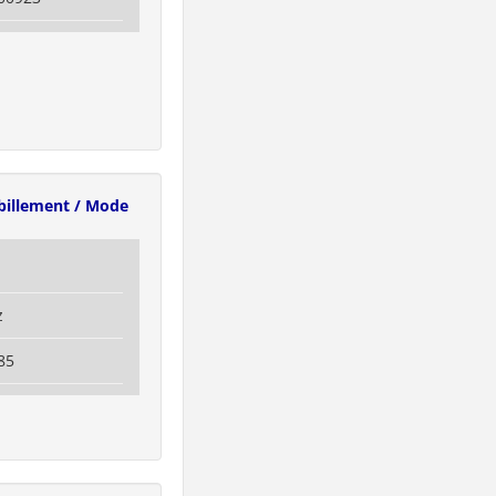
billement / Mode
z
85