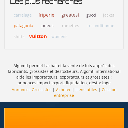
Les plus recherchés
friperie
greatest
gucci
carrelage
jacket
patagonia
pneus
ramettes
reconditionne
vuitton
shirts
womens
Algomtl permet l'achat et la vente de lots auprès des
fabricants, grossistes et destockeurs. Algomtl international
aide les importateurs, exportateurs et grossistes :
annonces import export, liquidation, déstockage
Annonces Grossistes
|
Acheter
|
Liens utiles
|
Cession
entreprise