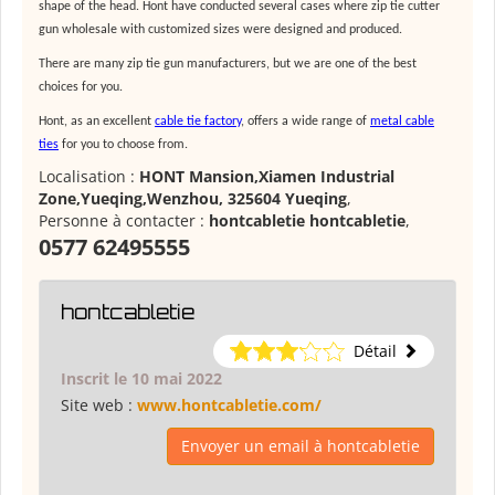
shape of the head. Hont have conducted several cases where
zip tie cutter
gun
wholesale with customized sizes were designed and produced.
There are many
zip tie gun manufacturers
, but we are one of the best
choices for you.
Hont, as an excellent
cable tie factory
, offers a wide range of
metal cable
ties
for you to choose from.
Localisation :
HONT Mansion,Xiamen Industrial
Zone,Yueqing,Wenzhou, 325604 Yueqing
,
Personne à contacter :
hontcabletie hontcabletie
,
0577 62495555
hontcabletie
Détail
Inscrit le 10 mai 2022
Site web :
www.hontcabletie.com/
Envoyer un email à hontcabletie