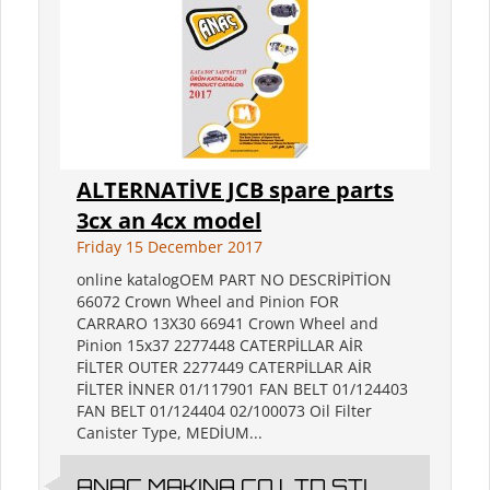
ALTERNATİVE JCB spare parts
3cx an 4cx model
Friday 15 December 2017
online katalogOEM PART NO DESCRİPİTİON
66072 Crown Wheel and Pinion FOR
CARRARO 13X30 66941 Crown Wheel and
Pinion 15x37 2277448 CATERPİLLAR AİR
FİLTER OUTER 2277449 CATERPİLLAR AİR
FİLTER İNNER 01/117901 FAN BELT 01/124403
FAN BELT 01/124404 02/100073 Oil Filter
Canister Type, MEDİUM...
ANAC MAKINA CO LTD STI