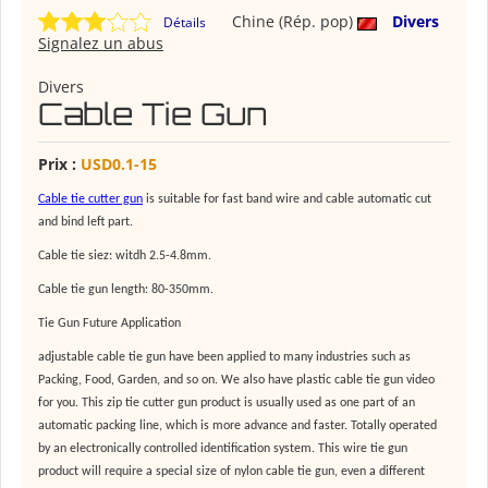
Chine (Rép. pop)
Divers
Détails
Signalez un abus
Divers
Cable Tie Gun
Prix :
USD0.1-15
Cable tie cutter gun
is suitable for fast band wire and cable automatic cut
and bind left part.
Cable tie siez: witdh 2.5-4.8mm.
Cable tie gun length: 80-350mm.
Tie Gun Future Application
adjustable cable tie gun
have been applied to many industries such as
Packing, Food, Garden, and so on. We also have
plastic cable tie gun
video
for you. This zip tie cutter gun product is usually used as one part of an
automatic packing line, which is more advance and faster. Totally operated
by an electronically controlled identification system. This
wire tie gun
product will require a special size of
nylon cable tie gun
, even a different