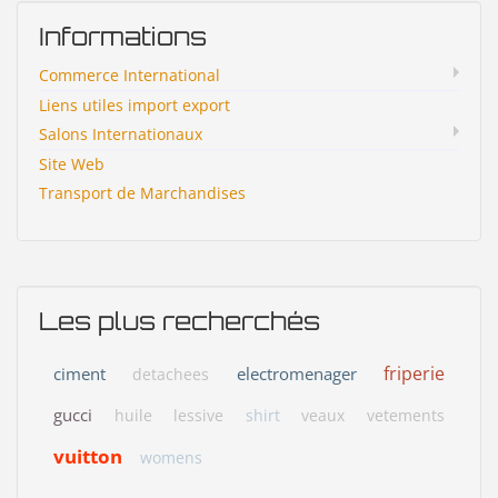
Informations
Commerce International
Liens utiles import export
Salons Internationaux
Site Web
Transport de Marchandises
Les plus recherchés
friperie
ciment
electromenager
detachees
gucci
huile
lessive
shirt
veaux
vetements
vuitton
womens