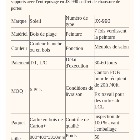
supports avec l'entreposage en JX-990 coffret de chaussure de
portes
Numéro de
Marque
Soleil
JX-990
type
7 fois verdissent
Matériel
Bois de plage
Peinture
la peinture
Couleur blanche
Meubles de salon
Couleur
Fonction
ou en bois
Délai
Paiement
T/T, L/C
30-60 jours
d'exécution
Canton FOB
pour le récipient
de 20ft /40ft,
Conditions de
6 PCs
MOQ :
livraison
Ex-travail pour
des ordres de
LCL
inspection de
Cadre en bois de
Contrôle de
Paquet
100 % avant
Carton+
qualité
l'emballage
Poids
50
800*400*1310mm
taille