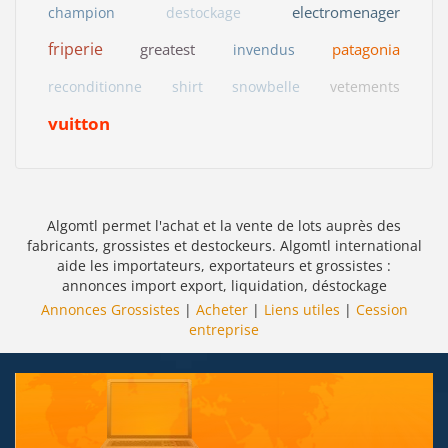
electromenager
champion
destockage
friperie
greatest
patagonia
invendus
reconditionne
shirt
snowbelle
vetements
vuitton
Algomtl permet l'achat et la vente de lots auprès des
fabricants, grossistes et destockeurs. Algomtl international
aide les importateurs, exportateurs et grossistes :
annonces import export, liquidation, déstockage
Annonces Grossistes
|
Acheter
|
Liens utiles
|
Cession
entreprise