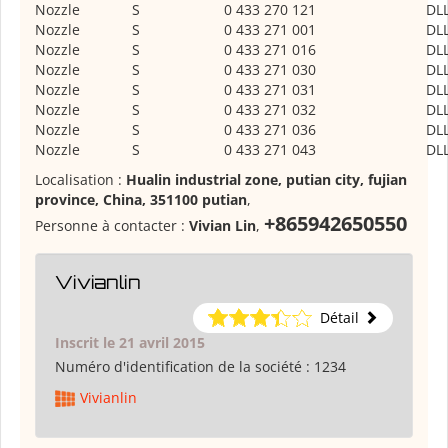
Nozzle
S
0 433 270 121
DL
Nozzle
S
0 433 271 001
DL
Nozzle
S
0 433 271 016
DL
Nozzle
S
0 433 271 030
DL
Nozzle
S
0 433 271 031
DL
Nozzle
S
0 433 271 032
DL
Nozzle
S
0 433 271 036
DL
Nozzle
S
0 433 271 043
DL
Localisation :
Hualin industrial zone, putian city, fujian
province, China, 351100 putian
,
+865942650550
Personne à contacter :
Vivian Lin
,
Vivianlin
Détail
Inscrit le 21 avril 2015
Numéro d'identification de la société :
1234
Vivianlin