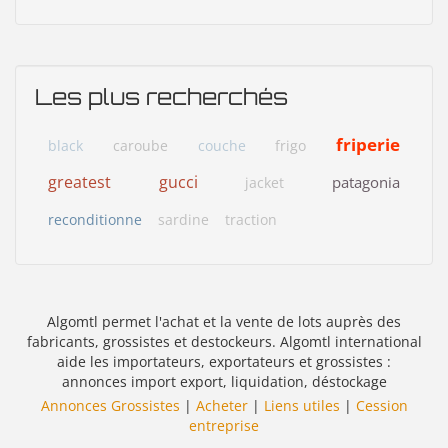
Les plus recherchés
friperie
black
caroube
couche
frigo
greatest
gucci
patagonia
jacket
reconditionne
sardine
traction
Algomtl permet l'achat et la vente de lots auprès des
fabricants, grossistes et destockeurs. Algomtl international
aide les importateurs, exportateurs et grossistes :
annonces import export, liquidation, déstockage
Annonces Grossistes
|
Acheter
|
Liens utiles
|
Cession
entreprise