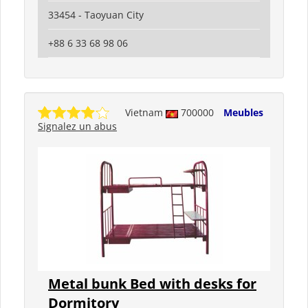
33454 - Taoyuan City
+88 6 33 68 98 06
Vietnam
700000
Meubles
Signalez un abus
Metal bunk Bed with desks for
Dormitory