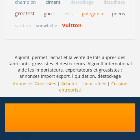
ciment
champion
destockage
detachees
greatest
gucci
patagonia
pneus
levis
vuitton
sardine
snowbelle
Algomtl permet l'achat et la vente de lots auprès des
fabricants, grossistes et destockeurs. Algomtl international
aide les importateurs, exportateurs et grossistes :
annonces import export, liquidation, déstockage
Annonces Grossistes
|
Acheter
|
Liens utiles
|
Cession
entreprise