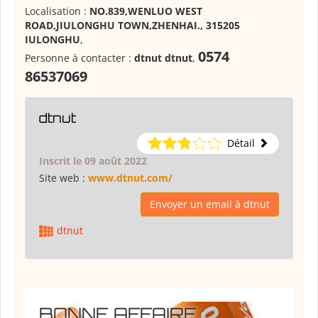
Localisation :
NO.839,WENLUO WEST
ROAD,JIULONGHU TOWN,ZHENHAI., 315205
IULONGHU
,
0574
Personne à contacter :
dtnut dtnut
,
86537069
dtnut
Détail
Inscrit le 09 août 2022
Site web :
www.dtnut.com/
Envoyer un email à dtnut
dtnut
BONNE AFFAIRE :