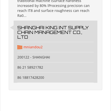
traditional machine lSurface hardness
increased by 80% lProcessing precision can
reach IT8 and surface roughness can reach
Ra0...
SHANGHAI KING INT SUPPLY
CHAIN MANAGEMENT CO.,
LTD
mniandou2
200122 - SHANGHAI
86 21 58921782
86 18817428200