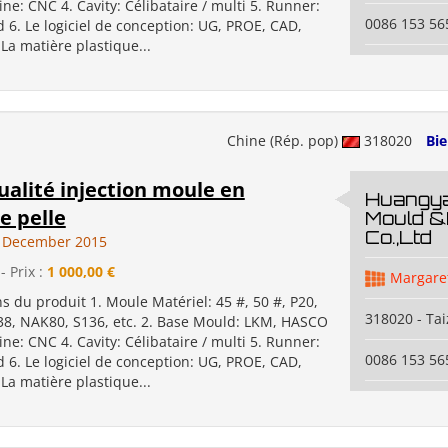
ine: CNC 4. Cavity: Célibataire / multi 5. Runner:
0086 153 5
d 6. Le logiciel de conception: UG, PROE, CAD,
 La matière plastique...
Chine (Rép. pop)
318020
Bi
alité injection moule en
Huangya
e pelle
Mould &
Co.,Ltd
9 December 2015
- Prix :
1 000,00 €
Margare
ns du produit 1. Moule Matériel: 45 #, 50 #, P20,
318020 - Ta
38, NAK80, S136, etc. 2. Base Mould: LKM, HASCO
ine: CNC 4. Cavity: Célibataire / multi 5. Runner:
0086 153 5
d 6. Le logiciel de conception: UG, PROE, CAD,
 La matière plastique...