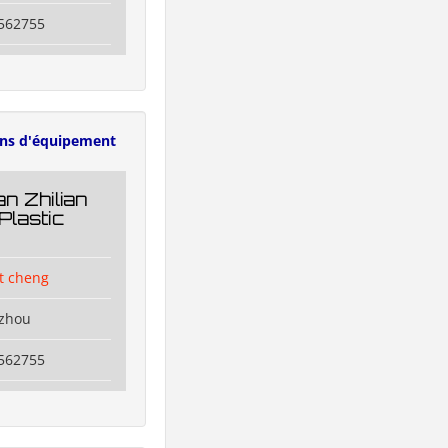
6562755
ens d'équipement
n Zhilian
Plastic
t cheng
izhou
6562755