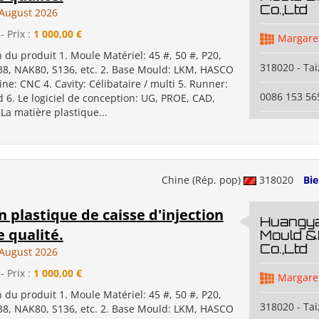
Co.,Ltd
August 2026
- Prix :
1 000,00 €
Margare
n du produit 1. Moule Matériel: 45 #, 50 #, P20,
318020 - Ta
38, NAK80, S136, etc. 2. Base Mould: LKM, HASCO
ine: CNC 4. Cavity: Célibataire / multi 5. Runner:
0086 153 5
d 6. Le logiciel de conception: UG, PROE, CAD,
 La matière plastique...
Chine (Rép. pop)
318020
Bi
 plastique de caisse d'injection
Huangya
 qualité.
Mould &
Co.,Ltd
August 2026
- Prix :
1 000,00 €
Margare
n du produit 1. Moule Matériel: 45 #, 50 #, P20,
318020 - Ta
38, NAK80, S136, etc. 2. Base Mould: LKM, HASCO