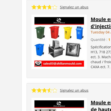
Signalez un abus
Moule en
d'inject
Tuesday 04 
Quantité :
1
Spécificatio
H13, 718 27
ect. 3. Mach
chaud / froi
CAXA ect. 7.
Signalez un abus
Moule en
de haute