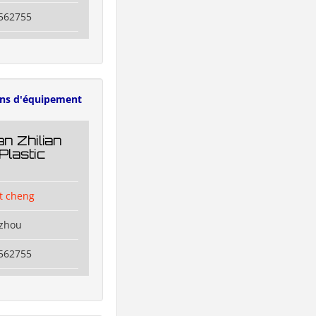
6562755
ens d'équipement
n Zhilian
Plastic
t cheng
izhou
6562755