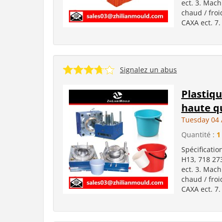
ect. 3. Mach
chaud / froi
CAXA ect. 7.
Signalez un abus
Plastiqu
haute qu
Tuesday 04 
Quantité :
1
Spécificatio
H13, 718 27
ect. 3. Mach
chaud / froi
CAXA ect. 7.