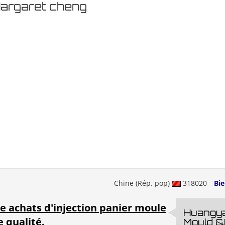
Margaret cheng
Chine (Rép. pop)
318020
Bi
e achats d'injection panier moule
Huangya
 qualité.
Mould &