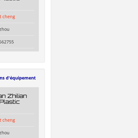
t cheng
izhou
6562755
ens d'équipement
n Zhilian
Plastic
t cheng
izhou