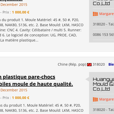
Co.,Ltd
9 December 2015
- Prix :
1 000,00 €
Margare
n du produit 1. Moule Matériel: 45 #, 50 #, P20,
318020 - Ta
38, NAK80, S136, etc. 2. Base Mould: LKM, HASCO
ine: CNC 4. Cavity: Célibataire / multi 5. Runner:
0086 153 5
d 6. Le logiciel de conception: UG, PROE, CAD,
 La matière plastique...
Chine (Rép. pop)
318020
Bi
n plastique pare-chocs
Huangya
iles moule de haute qualité.
Mould &
Co.,Ltd
9 December 2015
- Prix :
1 000,00 €
Margare
ns du produit 1. Moule Matériel: 45 #, 50 #, P20,
318020 - Ta
38, NAK80, S136, etc. 2. Base Mould: LKM, HASCO