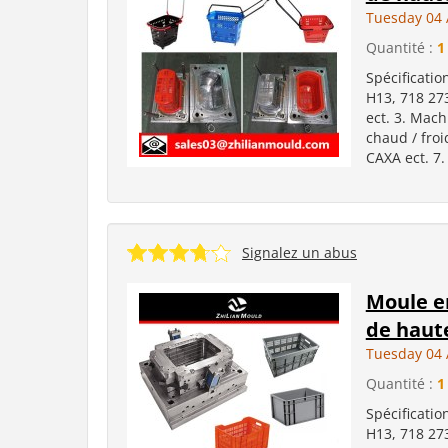
Tuesday 04 
Quantité :
1
Spécificatio
H13, 718 27
ect. 3. Mach
chaud / froi
CAXA ect. 7.
Signalez un abus
Moule en
de haute
Tuesday 04 
Quantité :
1
Spécificatio
H13, 718 27