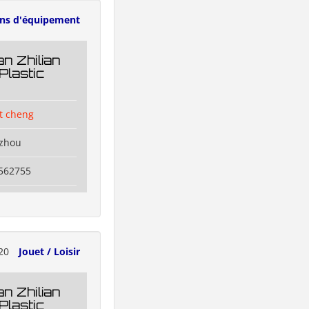
ens d'équipement
n Zhilian
Plastic
t cheng
izhou
6562755
20
Jouet / Loisir
n Zhilian
Plastic