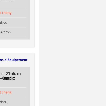
t cheng
izhou
6562755
ens d'équipement
n Zhilian
Plastic
t cheng
izhou