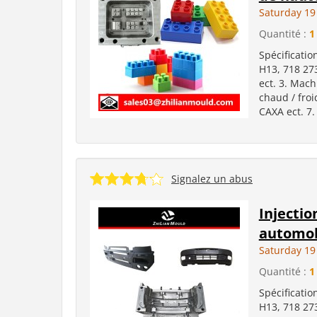
Saturday 1
Quantité :
1
Spécificatio
H13, 718 27
ect. 3. Mach
chaud / froi
CAXA ect. 7.
Signalez un abus
Injectio
automob
Saturday 1
Quantité :
1
Spécificatio
H13, 718 27