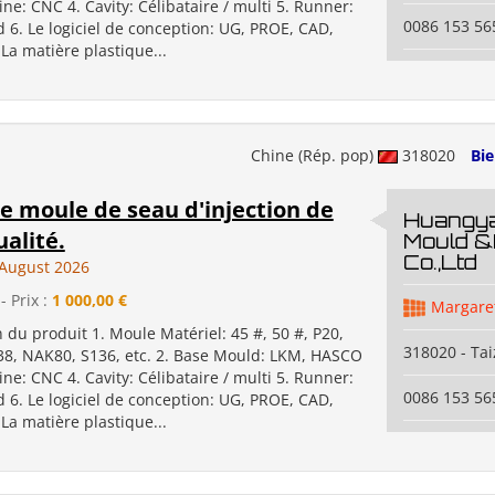
ine: CNC 4. Cavity: Célibataire / multi 5. Runner:
0086 153 5
d 6. Le logiciel de conception: UG, PROE, CAD,
 La matière plastique...
Chine (Rép. pop)
318020
Bi
e moule de seau d'injection de
Huangya
alité.
Mould &
Co.,Ltd
August 2026
- Prix :
1 000,00 €
Margare
n du produit 1. Moule Matériel: 45 #, 50 #, P20,
318020 - Ta
38, NAK80, S136, etc. 2. Base Mould: LKM, HASCO
ine: CNC 4. Cavity: Célibataire / multi 5. Runner:
0086 153 5
d 6. Le logiciel de conception: UG, PROE, CAD,
 La matière plastique...