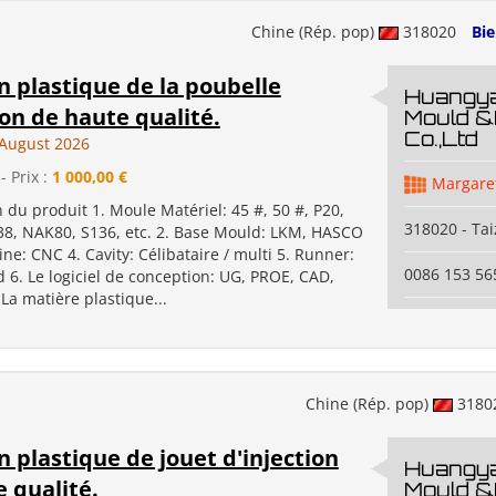
Chine (Rép. pop)
318020
Bi
 plastique de la poubelle
Huangya
ion de haute qualité.
Mould &
Co.,Ltd
August 2026
- Prix :
1 000,00 €
Margare
n du produit 1. Moule Matériel: 45 #, 50 #, P20,
318020 - Ta
38, NAK80, S136, etc. 2. Base Mould: LKM, HASCO
ine: CNC 4. Cavity: Célibataire / multi 5. Runner:
0086 153 5
d 6. Le logiciel de conception: UG, PROE, CAD,
 La matière plastique...
Chine (Rép. pop)
3180
 plastique de jouet d'injection
Huangya
 qualité.
Mould &