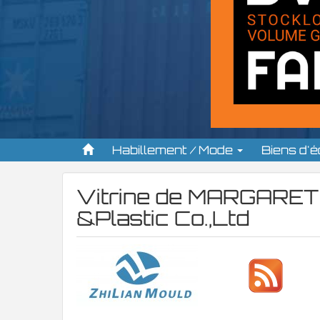
Habillement / Mode
Biens d'
Vitrine de
MARGARET C
&Plastic Co.,Ltd