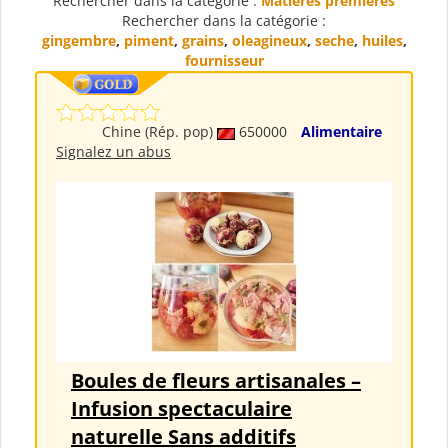
Rechercher dans la catégorie :
Matières premières
Rechercher dans la catégorie :
gingembre
,
piment
,
grains
,
oleagineux
,
seche
,
huiles
,
fournisseur
Chine (Rép. pop)
650000
Alimentaire
Signalez un abus
Boules de fleurs artisanales –
Infusion spectaculaire
naturelle Sans additifs