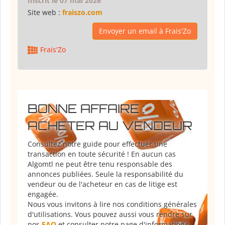
Inscrit le 07 mai 2026
Site web :
fraiszo.com
Envoyer un email à Frais'Zo
Frais'Zo
BONNE AFFAIRE :
ACHETER AU VENDEUR
Consultez notre guide pour effectuer une
transaction en toute sécurité ! En aucun cas
Algomtl ne peut être tenu responsable des
annonces publiées. Seule la responsabilité du
vendeur ou de l'acheteur en cas de litige est
engagée.
Nous vous invitons à lire nos conditions générales
d'utilisations. Vous pouvez aussi vous rendre sur
nos
FAQ
et consulter notre page d'informations