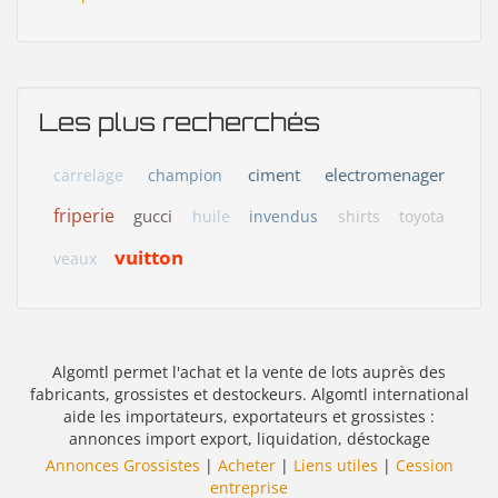
Les plus recherchés
ciment
electromenager
carrelage
champion
friperie
gucci
huile
invendus
shirts
toyota
vuitton
veaux
Algomtl permet l'achat et la vente de lots auprès des
fabricants, grossistes et destockeurs. Algomtl international
aide les importateurs, exportateurs et grossistes :
annonces import export, liquidation, déstockage
Annonces Grossistes
|
Acheter
|
Liens utiles
|
Cession
entreprise