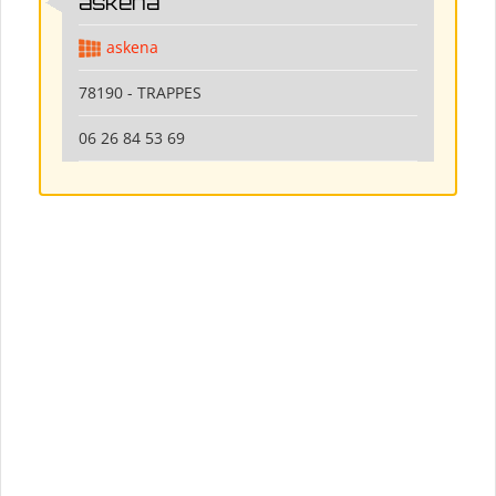
askena
askena
78190 - TRAPPES
06 26 84 53 69