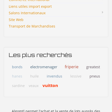
Liens utiles import export
Salons Internationaux
Site Web
Transport de Marchandises
Les plus recherchés
friperie
electromenager
greatest
bonds
pneus
hanes
huile
invendus
lessive
vuitton
sardine
veaux
Algomtl permet l'achat et la vente de lots auprès des