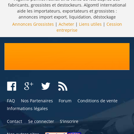
fabricants, grossistes et destockeurs. Algomtl international
aide les importateurs, exportateurs et grossistes :
annonces import export, liquidation, déstockage
Annonces Grossistes
|
Acheter
|
Liens utiles
|
Cession
entreprise
FAQ
Nos Partenaires
Forum
Conditions de vente
Informations légales
Contact
Se connecter
S'inscrire