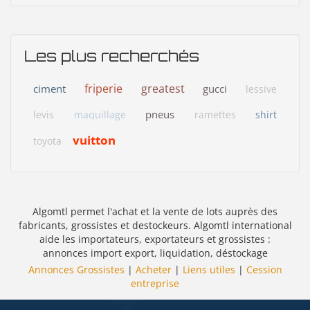
Les plus recherchés
friperie
greatest
ciment
gucci
lessive
pneus
levis
maquillage
ramettes
shirt
vuitton
toyota
Algomtl permet l'achat et la vente de lots auprès des
fabricants, grossistes et destockeurs. Algomtl international
aide les importateurs, exportateurs et grossistes :
annonces import export, liquidation, déstockage
Annonces Grossistes
|
Acheter
|
Liens utiles
|
Cession
entreprise