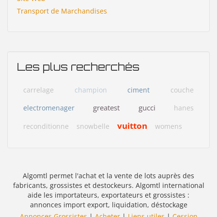
Transport de Marchandises
Les plus recherchés
carrelage
champion
ciment
couche
greatest
gucci
electromenager
hanes
vuitton
reconditionne
snowbelle
womens
Algomtl permet l'achat et la vente de lots auprès des
fabricants, grossistes et destockeurs. Algomtl international
aide les importateurs, exportateurs et grossistes :
annonces import export, liquidation, déstockage
Annonces Grossistes
|
Acheter
|
Liens utiles
|
Cession