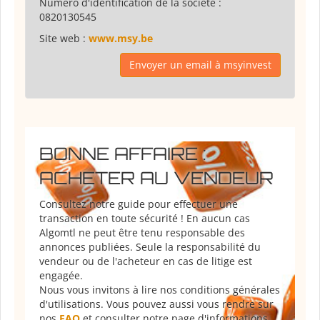
Numéro d'identification de la société :
0820130545
Site web :
www.msy.be
Envoyer un email à msyinvest
BONNE AFFAIRE :
ACHETER AU VENDEUR
Consultez notre guide pour effectuer une
transaction en toute sécurité ! En aucun cas
Algomtl ne peut être tenu responsable des
annonces publiées. Seule la responsabilité du
vendeur ou de l'acheteur en cas de litige est
engagée.
Nous vous invitons à lire nos conditions générales
d'utilisations. Vous pouvez aussi vous rendre sur
nos
FAQ
et consulter notre page d'informations