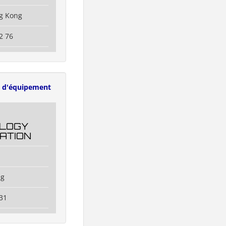
g Kong
2 76
s d'équipement
LOGY
ATION
ng
31