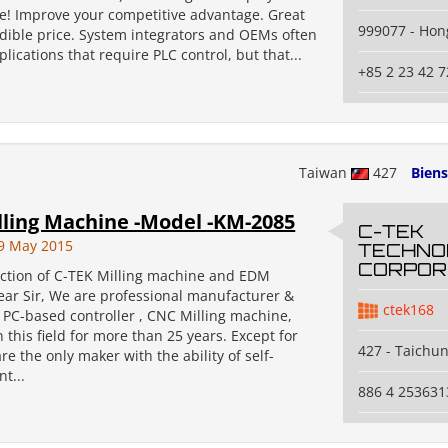
! Improve your competitive advantage. Great
999077 - Hon
edible price. System integrators and OEMs often
lications that require PLC control, but that...
+85 2 23 42 7
Taiwan
427
Bien
ling Machine -Model -KM-2085
C-TEK
9 May 2015
TECHNO
CORPOR
uction of C-TEK Milling machine and EDM
ar Sir, We are professional manufacturer &
ctek168
f PC-based controller , CNC Milling machine,
 this field for more than 25 years. Except for
427 - Taichu
re the only maker with the ability of self-
t...
886 4 253631