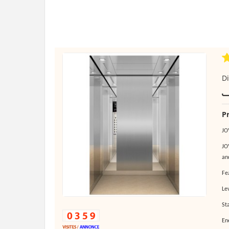
Di
Pr
JO
JO
an
Fe
Lev
St
En