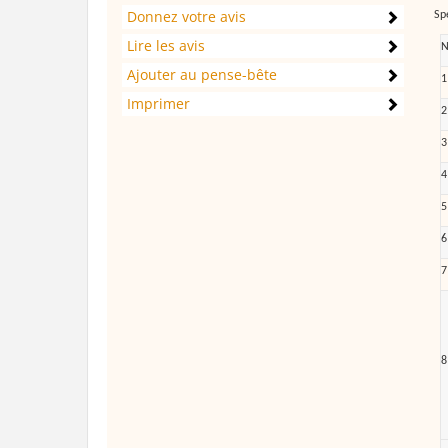
Donnez votre avis
Sp
Lire les avis
N
Ajouter au pense-bête
1
Imprimer
2
3
4
5
6
7
8