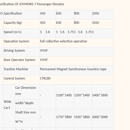
ecification Of JOYMORE-7 Passenger Elevator
O.
Specification
450
630
800
1050
Capacity (kg)
450
630
800
1050
Speed (m/s)
1
1.6
1
1.6
1.75
1
1.6
1.75
1
Operation System
full collective selection operation
Driving System
VVVF
Door Operator System
VVVF
Traction Machine
Permanent Magnet Synchronous Gearless type
Control System
CTRL80
Car Dimension
mm
-
1100*1400
1350*1400
1400*1600
Wide
width*depth
Car1
Shaft Size mm
-
1770*1800
1920*1800
2000*2000
W*H