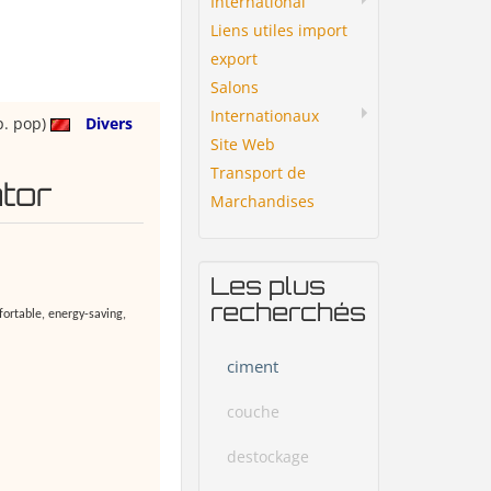
International
Liens utiles import
export
Salons
Internationaux
p. pop)
Divers
Site Web
Transport de
tor
Marchandises
Les plus
recherchés
fortable, energy-saving,
ciment
couche
destockage