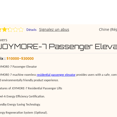
Signalez un abus
Chine (Ré
Détails
vers
JOYMORE-7 Passenger Eleva
ix :
$10000~$30000
YMORE-7 Passenger Elevator
YMORE-7 machine roomless
residential passenger elevator
provides users with a safe, com
d environmentally friendly product experience.
atures of JOYMORE-7
R
esidential
P
assenger
L
ifts
el-A Energy Efficiency Certification.
andby Energy Saving Technology.
ergy Regeneration System (Optional).