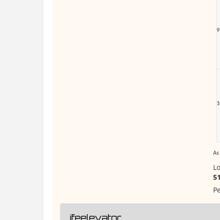
9
1
As
Lo
5
Pe
ifeelevator