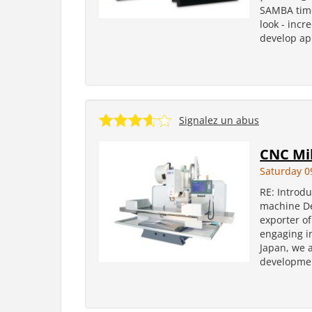
SAMBA time
look - incr
develop app
Signalez un abus
CNC Mil
Saturday 0
RE: Introd
machine De
exporter o
engaging in
Japan, we a
developmen