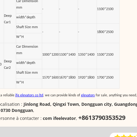
Car Dimension
mm
-
-
-
1100*2100
Deep
width*depth
Car1
Shaft Size mm
-
-
-
1800*2500
W*H
Car Dimension
mm
1000*1200
1100*1400
1350*1400
1100*2100
Deep
width*depth
0
Car2
Shaft Size mm
1570*1600
1670*1800
1920*1800
1700*2500
W*H
 a reliable
ife elevators co ltd
, we can provide kinds of
elevators
for sale, anything you need,
calisation :
Jinlong Road, Qingxi Town, Dongguan city, Guangdong
10730 Dongguan
,
+8613790353529
rsonne à contacter :
com ifeelevator
,