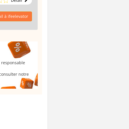
Détail
l à ifeelevator
u responsable
consulter notre