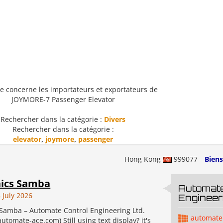
e concerne les importateurs et exportateurs de
JOYMORE-7 Passenger Elevator
Rechercher dans la catégorie :
Divers
Rechercher dans la catégorie :
elevator
,
joymore
,
passenger
Hong Kong
999077
Bien
nics Samba
Automate
 July 2026
Engineeri
 Samba – Automate Control Engineering Ltd.
automate
tomate-ace.com) Still using text display? it's