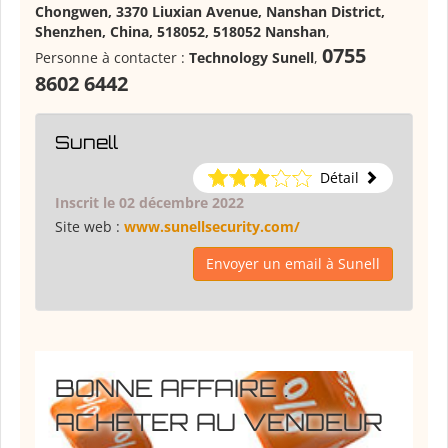
Chongwen, 3370 Liuxian Avenue, Nanshan District,
Shenzhen, China, 518052, 518052 Nanshan
,
0755
Personne à contacter :
Technology Sunell
,
8602 6442
Sunell
Détail
Inscrit le 02 décembre 2022
Site web :
www.sunellsecurity.com/
Envoyer un email à Sunell
BONNE AFFAIRE :
ACHETER AU VENDEUR