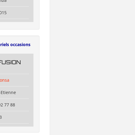
nba
015
riels occasions
FUSION
ionsa
-Etienne
92 77 88
3