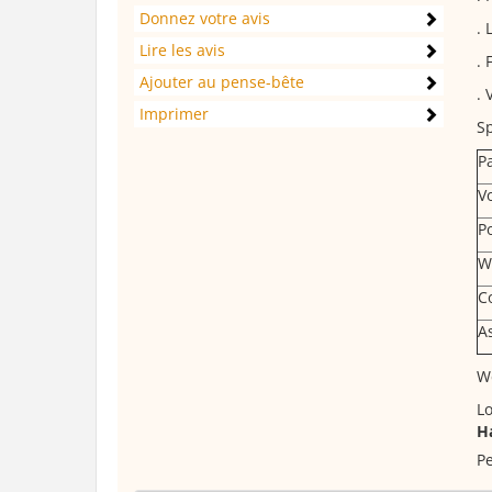
Donnez votre avis
. 
Lire les avis
. 
Ajouter au pense-bête
. 
Imprimer
Sp
P
Vo
P
W
C
A
W
Lo
H
Pe