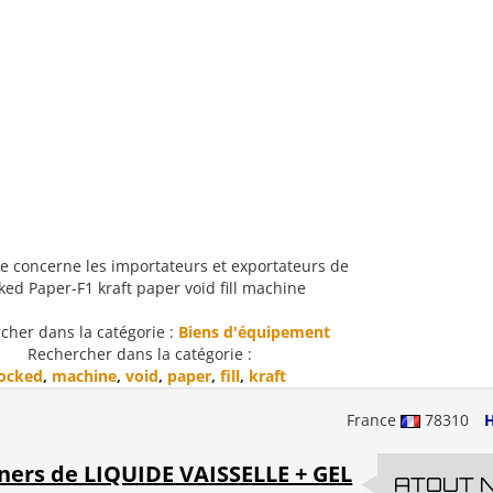
e concerne les importateurs et exportateurs de
ked Paper-F1 kraft paper void fill machine
cher dans la catégorie :
Biens d'équipement
Rechercher dans la catégorie :
locked
,
machine
,
void
,
paper
,
fill
,
kraft
France
78310
H
ners de LIQUIDE VAISSELLE + GEL
ATOUT 