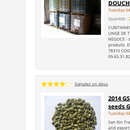
DOUCHE
Tuesday 04
Quantité :
CUBITAINER
LINGE DE 
NEGOCE - d
produits. 
78310 COIG
09.65.31.82
Signalez un abus
2014 G
seeds 
Tuesday 04
San Xin Tra
and export