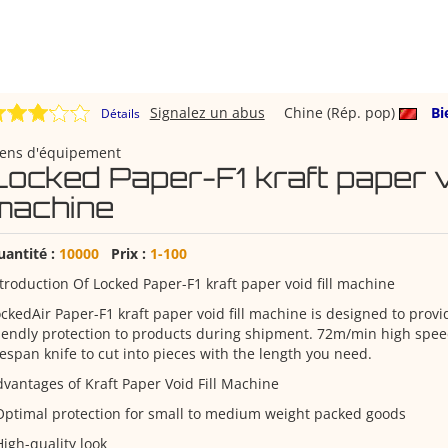
Signalez un abus
Chine (Rép. pop)
Bi
Détails
iens d'équipement
Locked Paper-F1 kraft paper vo
machine
uantité :
10000
Prix :
1-100
troduction Of Locked Paper-F1 kraft paper void fill machine
ckedAir Paper-F1 kraft paper void fill machine is designed to prov
iendly protection to products during shipment. 72m/min high spee
fespan knife to cut into pieces with the length you need.
vantages of Kraft Paper Void Fill Machine
Optimal protection for small to medium weight packed goods
High-quality look