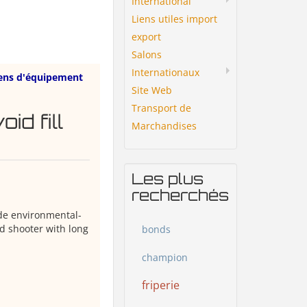
International
Liens utiles import
export
Salons
Internationaux
ens d'équipement
Site Web
Transport de
id fill
Marchandises
Les plus
recherchés
ide environmental-
d shooter with long
bonds
champion
friperie