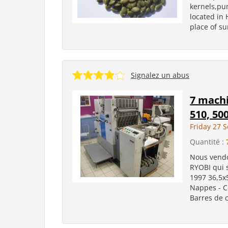
kernels,pu
located in 
place of s
Signalez un abus
7 machi
510, 50
Friday 27 
Quantité :
Nous vendo
RYOBI qui s
1997 36,5x
Nappes - Co
Barres de c