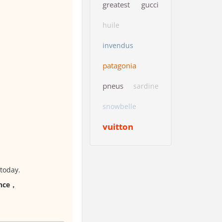
greatest
gucci
huile
invendus
patagonia
pneus
sardine
snowbelle
vuitton
today.
ence，