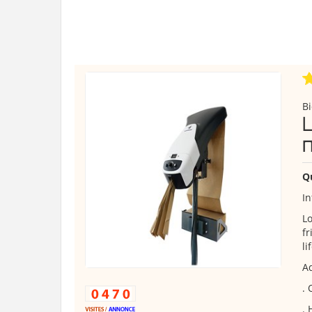
B
Q
In
Lo
fr
li
Ad
. 
. 