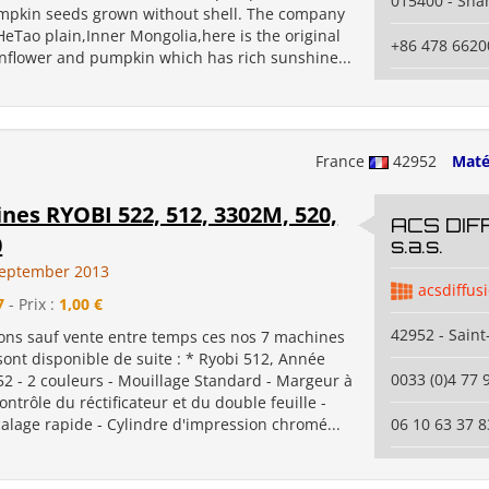
015400 - Sha
mpkin seeds grown without shell. The company
HeTao plain,Inner Mongolia,here is the original
+86 478 6620
unflower and pumpkin which has rich sunshine...
France
42952
Maté
nes RYOBI 522, 512, 3302M, 520,
ACS DIF
0
s.a.s.
September 2013
acsdiffus
7
- Prix :
1,00 €
42952 - Saint
ns sauf vente entre temps ces nos 7 machines
ont disponible de suite : * Ryobi 512, Année
0033 (0)4 77 
52 - 2 couleurs - Mouillage Standard - Margeur à
ntrôle du réctificateur et du double feuille -
alage rapide - Cylindre d'impression chromé...
06 10 63 37 8