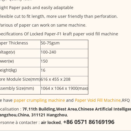
Light Paper pads and easily adaptable
Flexible cut to fit length, more user friendly than perforation.
Various of paper can work on same machine.
ecifications Of Locked Paper-F1 kraft paper void fill machine
aper Thickness
50-75gsm
ltage(v)
100-240
ower(w)
150
eight(kg)
16
ore Module Size(mm)
616 x 455 x 208
ssembly Size(mm)
1064 x 1064 x 1900(max)
e have
paper crumpling machine
and
Paper Void Fill Machine
,RFQ 
calisation :
7F,11th Building,West Area,Chinese Artificial Intellig
angzhou,China, 311121 Hangzhou
,
+86 0571 86169196
rsonne à contacter :
air locked
,