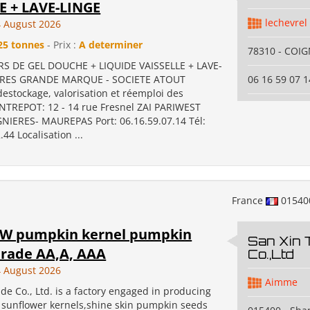
 + LAVE-LINGE
lechevrel
 August 2026
25 tonnes
- Prix :
A determiner
78310 - COIG
S DE GEL DOUCHE + LIQUIDE VAISSELLE + LAVE-
TRES GRANDE MARQUE - SOCIETE ATOUT
06 16 59 07 1
estockage, valorisation et réemploi des
ENTREPOT: 12 - 14 rue Fresnel ZAI PARIWEST
NIERES- MAUREPAS Port: 06.16.59.07.14 Tél:
.44 Localisation ...
France
0154
SW pumpkin kernel pumpkin
San Xin 
Grade AA,A, AAA
Co.,Ltd
 August 2026
Aimme
de Co., Ltd. is a factory engaged in producing
 sunflower kernels,shine skin pumpkin seeds