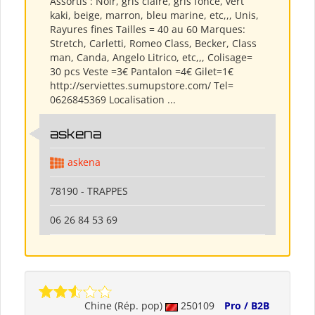
Assortis : Noir, gris claire, gris foncé, vert
kaki, beige, marron, bleu marine, etc,,, Unis,
Rayures fines Tailles = 40 au 60 Marques:
Stretch, Carletti, Romeo Class, Becker, Class
man, Canda, Angelo Litrico, etc,,, Colisage=
30 pcs Veste =3€ Pantalon =4€ Gilet=1€
http://serviettes.sumupstore.com/ Tel=
0626845369 Localisation ...
askena
askena
78190 - TRAPPES
06 26 84 53 69
Chine (Rép. pop)
250109
Pro / B2B