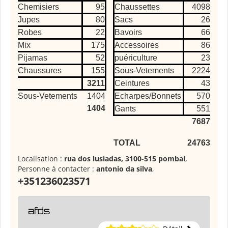
Chemisiers
95
Chaussettes
4098
Jupes
80
Sacs
26
Robes
22
Bavoirs
66
Mix
175
Accessoires
86
Pijamas
52
puériculture
23
Chaussures
155
Sous-Vetements
2224
3211
Ceintures
43
Sous-Vetements
1404
Echarpes/Bonnets
570
1404
Gants
551
7687
TOTAL
24763
Localisation :
rua dos lusiadas, 3100-515 pombal
,
Personne à contacter :
antonio da silva
,
+351236023571
afds