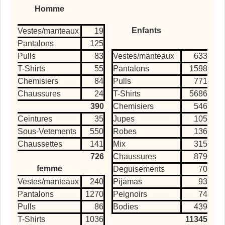
Homme
Enfants
Vestes/manteaux
19
Pantalons
125
Pulls
83
Vestes/manteaux
633
T-Shirts
55
Pantalons
1598
Chemisiers
84
Pulls
771
Chaussures
24
T-Shirts
5686
390
Chemisiers
546
Ceintures
35
Jupes
105
Sous-Vetements
550
Robes
136
Chaussettes
141
Mix
315
726
Chaussures
879
femme
Deguisements
70
Vestes/manteaux
240
Pijamas
93
Pantalons
1270
Peignoirs
74
Pulls
86
Bodies
439
T-Shirts
1036
11345